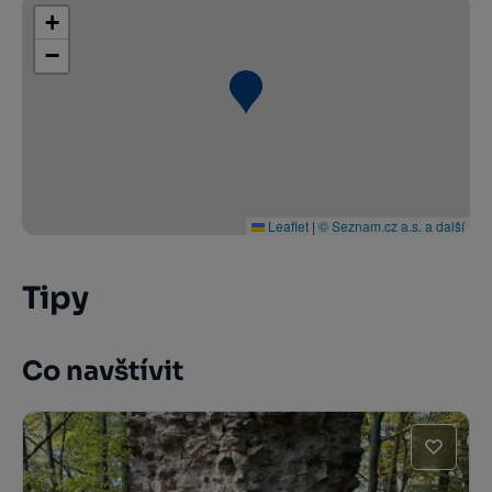
+
−
Leaflet
|
© Seznam.cz a.s. a další
Tipy
Co navštívit