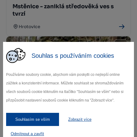
Mstěnice - zaniklá středověká ves s
tvrzí
Hrotovice
Souhlas s používáním cookies
Používáme soubory cookie, abychom vám poskytli co nejlepší online
zážitek a konzistentní informace. Můžete souhlasit se shromažďováním
všech souborů cookie kliknutím na tlačítko "Souhlasím se vším" nebo si
Zřícenina hradu Čalonice
přizpůsobit nastavení souborů cookie kliknutím na "Zobrazit více".
Dalešice
Souhlasím se vším
Zobrazit více
Odmítnout a zavřít