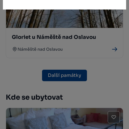
Gloriet u Náměště nad Oslavou
Náměště nad Oslavou
Další památky
Kde se ubytovat