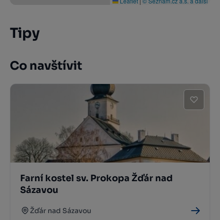
Leaflet
|
© Seznam.cz a.s. a další
Tipy
Co navštívit
Farní kostel sv. Prokopa Žďár nad
Sázavou
Žďár nad Sázavou