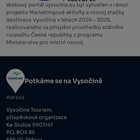
Webový portál vysocina.eu byl vytvořen v rámci
projektu Marketingové aktivity a rozvoj značky
destinace Vysočina v letech 2024 – 2025,
realizovaného za přispění prostředků státního
rozpočtu České republiky z programu
Ministerstva pro místní rozvoj.
Potkáme se na Vysočině
Adresa
Vysočina Tourism,
příspěvková organizace
Ke Skalce 5907/47
P.O. BOX 85
586 01 Jihlava