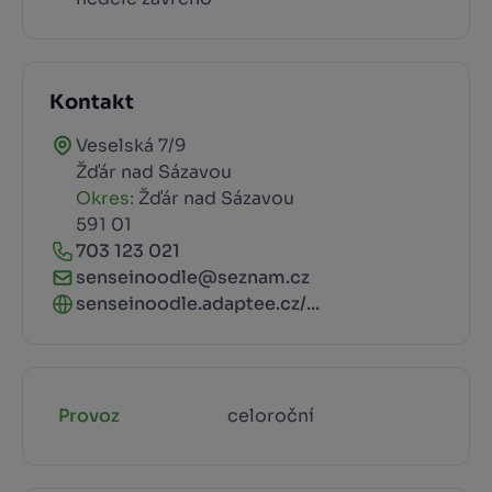
Kontakt
Veselská 7/9
Žďár nad Sázavou
Okres:
Žďár nad Sázavou
591 01
703 123 021
senseinoodle@seznam.cz
senseinoodle.adaptee.cz/...
Provoz
celoroční