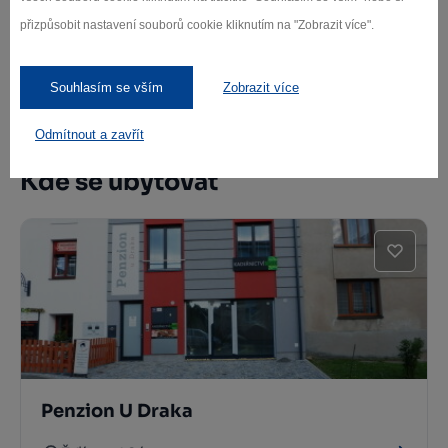
Žďár nad Sázavou
přizpůsobit nastavení souborů cookie kliknutím na "Zobrazit více".
Souhlasím se vším
Zobrazit více
Další památky
Odmítnout a zavřít
Kde se ubytovat
Penzion U Draka