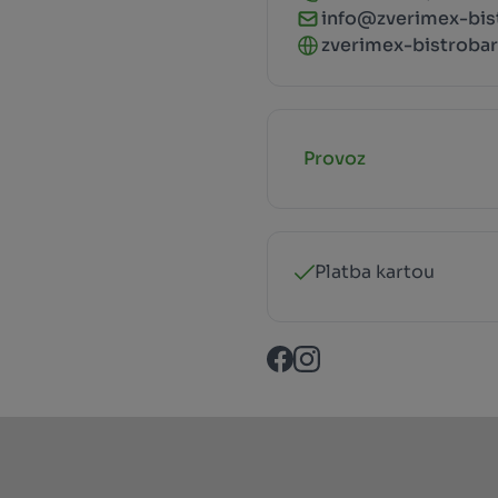
info@zverimex-bis
zverimex-bistrobar
Provoz
Platba kartou