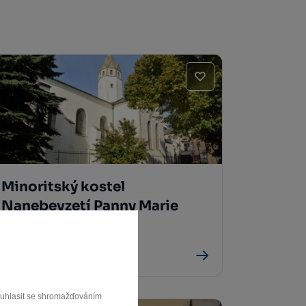
Minoritský kostel
Nanebevzetí Panny Marie
Jihlava
Jihlava
souhlasit se shromažďováním