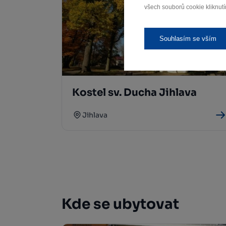
všech souborů cookie kliknutí
Souhlasím se vším
Kostel sv. Ducha Jihlava
Jihlava
Kde se ubytovat