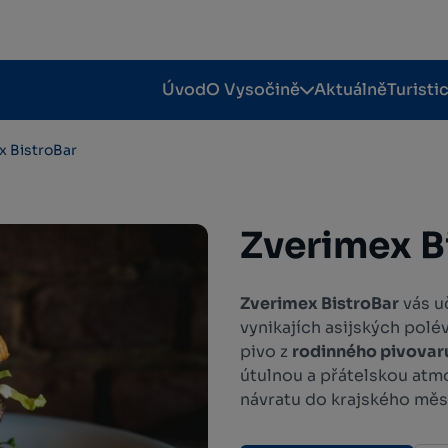
Úvod
O Vysočině
Aktuálně
Turisti
x BistroBar
Zverimex B
Zverimex BistroBar
vás u
vynikajích asijských polé
pivo z
rodinného pivovar
útulnou a přátelskou atmo
návratu do krajského měst