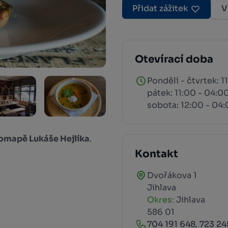
Přidat zážitek
V
Otevírací doba
Pondělí - čtvrtek: 1
pátek: 11:00 - 04:0
sobota: 12:00 - 04
romapě
Lukáše Hejlíka
.
Kontakt
Dvořákova 1
Jihlava
Okres:
Jihlava
586 01
704 191 648
,
723 24