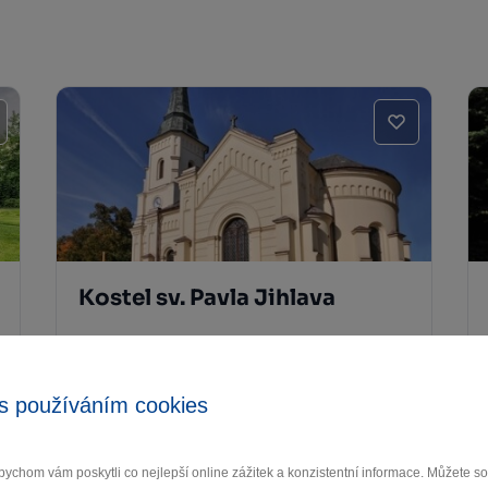
Kostel sv. Pavla Jihlava
Jihlava 1
s používáním cookies
ychom vám poskytli co nejlepší online zážitek a konzistentní informace. Můžete 