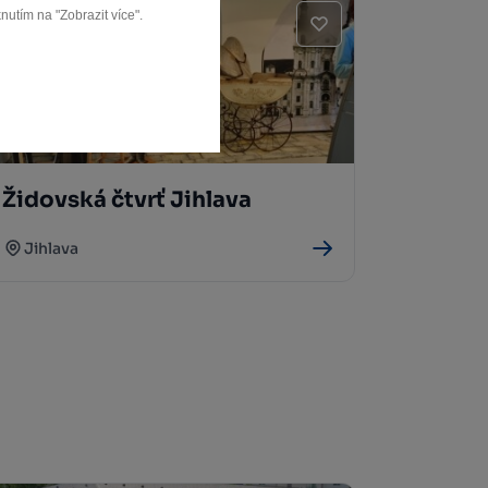
nutím na "Zobrazit více".
Židovská čtvrť Jihlava
Jihlava