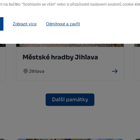
m na tlačítko "Souhlasím se vším" nebo si přizpůsobit nastavení souborů cookie klik
Zobrazit více
Odmítnout a zavřít
Městské hradby Jihlava
Jihlava
Další památky