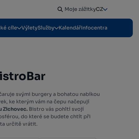
Moje zážitky
CZ
cké cíle
Výlety
Služby
Kalendář
Infocentra
istroBar
čaruje svými burgery a bohatou nabíkou
vek, ke kterým vám na čepu načepují
u Zichovec.
Bistro vás pohltí svojí
sférou, do které se budete chtít při
a určitě vrátit.