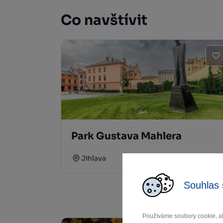
Co navštívit
Park Gustava Mahlera
Jihlava
Souhlas 
Používáme soubory cookie, ab