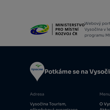
Webový portá
Vysočina v l
programu Min
Potkáme se na Vysoč
Adresa
Men
Vysočina Tourism,
O Vy
příspěvková organizace
Aktua