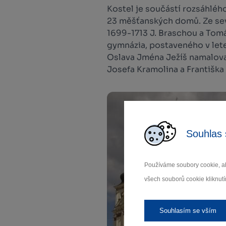
Kostel je součástí rozsáhléh
23 měšťanských domů. Ze seve
1699-1713 J. Braschou a Tom
gymnázia, postaveného v let
Oslava Jména Ježíš namaloval 
Josefa Kramolina a Františka
Souhlas 
Používáme soubory cookie, ab
všech souborů cookie kliknutí
Souhlasím se vším