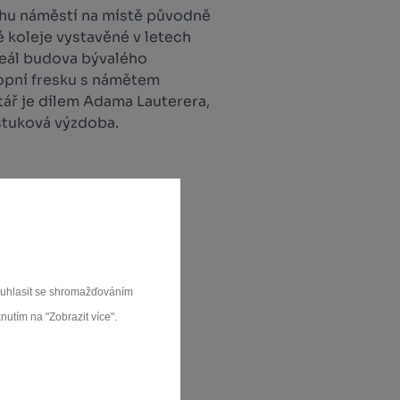
rohu náměstí na místě původně
 koleje vystavěné v letech
reál budova bývalého
opní fresku s námětem
ltář je dílem Adama Lauterera,
štuková výzdoba.
souhlasit se shromažďováním
nutím na "Zobrazit více".