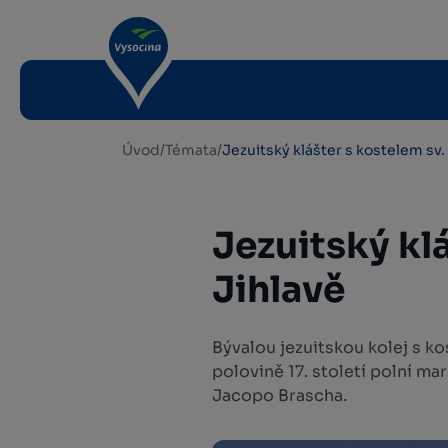
Úvod
/
Témata
/
Jezuitský klášter s kostelem sv. 
Jezuitský klá
Jihlavě
Bývalou jezuitskou kolej s k
polovině 17. století polní ma
Jacopo Brascha.