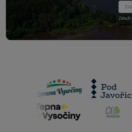
Záleží