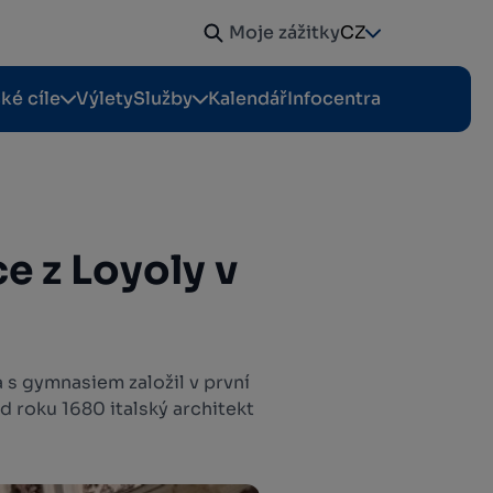
Moje zážitky
CZ
cké cíle
Výlety
Služby
Kalendář
Infocentra
e z Loyoly v
 s gymnasiem založil v první
d roku 1680 italský architekt