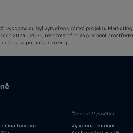
l vysocina.eu byl vytvořen v rámci projektu Marketingo
etech 2024 – 2025, realizovaného za přispění prostředk
isterstva pro místní rozvoj.
ině
u
Činnost Vysočina
sočina Tourism
Vysočina Tourism
lity
Konferenční turistika