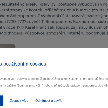
o jezuitského areálu, který byl postupně vybudován v 
rní strany ke kostelu přiléhá rozlehlá budova jezuitské
ášem Schopperem. Z východní části uzavírá jezuitský a
ech 1720-1727 rovněž T. Schopperem. Rozměrnou nástr
v roce 1717 Karel František Töpper, zajímavý iluzivní o
 Moldingera. Působivou atmosféru interiéru podtrhuje 
s používáním cookies
ychom vám poskytli co nejlepší online zážitek a konzistentní informace. Můžete 
m na tlačítko "Souhlasím se vším" nebo si přizpůsobit nastavení souborů cookie klik
Zobrazit více
Odmítnout a zavřít