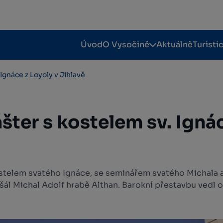
Úvod
O Vysočině
Aktuálně
Turisti
Ignáce z Loyoly v Jihlavě
šter s kostelem sv. Ignác
ostelem svatého Ignáce, se seminářem svatého Michala a
ršál Michal Adolf hrabě Althan. Barokní přestavbu vedl o