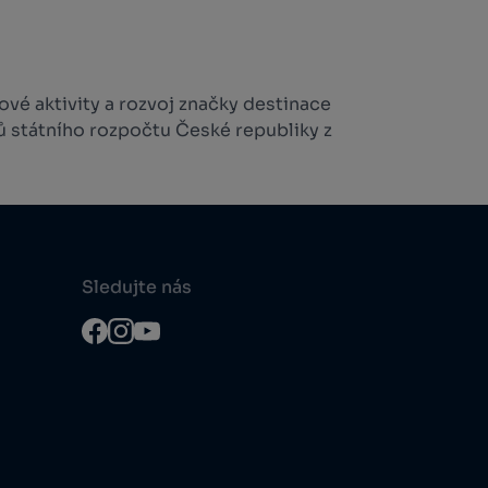
vé aktivity a rozvoj značky destinace
ů státního rozpočtu České republiky z
Sledujte nás