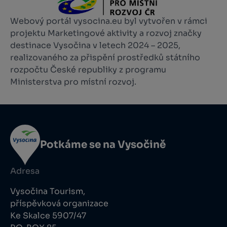
Webový portál vysocina.eu byl vytvořen v rámci
projektu Marketingové aktivity a rozvoj značky
destinace Vysočina v letech 2024 – 2025,
realizovaného za přispění prostředků státního
rozpočtu České republiky z programu
Ministerstva pro místní rozvoj.
Potkáme se na Vysočině
Adresa
Vysočina Tourism,
příspěvková organizace
Ke Skalce 5907/47