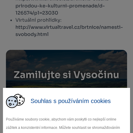
prirodou-ke-kulturni-promenade/d-
126574/p1=23030
Virtuální prohlídky:
http://www.virtualtravel.cz/brtnice/namesti-
svobody.html
Zamilujte si Vysočinu
Přihlaste se k odběru našeho newsletteru
Souhlas s používáním cookies
o novinkách.
Používáme soubory cookie, abychom vám poskytli co nejlepší online
zážitek a konzistentní informace. Můžete souhlasit se shromažďováním
Záleží nám na ochraně osobních údajů.