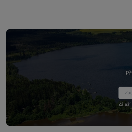
Př
Záleží