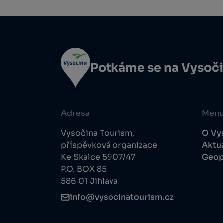
Potkáme se na Vysoč
Adresa
Men
Vysočina Tourism,
O Vy
příspěvková organizace
Aktua
Ke Skalce 5907/47
Geop
P.O. BOX 85
586 01 Jihlava
info@vysocinatourism.cz