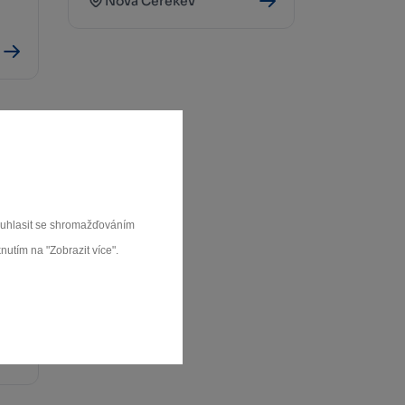
Nová Cerekev
souhlasit se shromažďováním
nutím na "Zobrazit více".
-