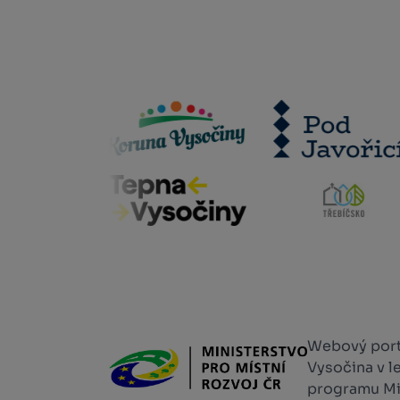
Webový portá
Vysočina v l
programu Min