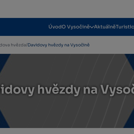
Úvod
O Vysočině
Aktuálně
Turisti
dova hvězda
/
Davidovy hvězdy na Vysočině
idovy hvězdy na Vyso