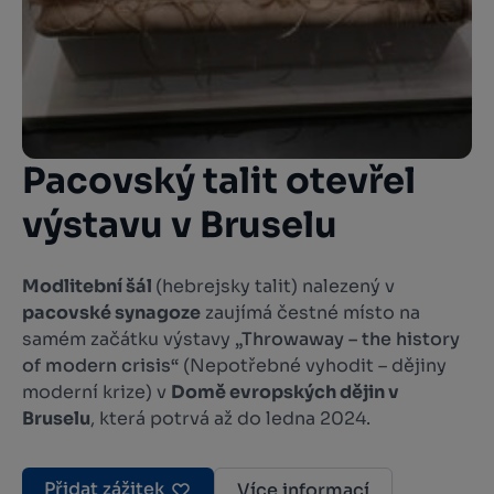
Pacovský talit otevřel
výstavu v Bruselu
Modlitební šál
(hebrejsky talit) nalezený v
pacovské synagoze
zaujímá čestné místo na
samém začátku výstavy
„Throwaway – the history
of modern crisis“
(Nepotřebné vyhodit – dějiny
moderní krize) v
Domě evropských dějin v
Bruselu
, která potrvá až do ledna 2024.
Přidat zážitek
Více informací