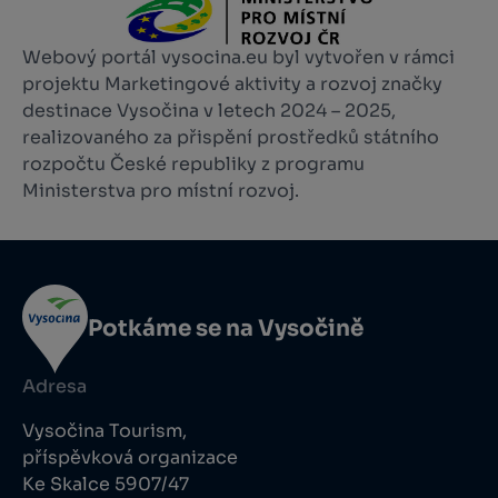
Webový portál vysocina.eu byl vytvořen v rámci
projektu Marketingové aktivity a rozvoj značky
destinace Vysočina v letech 2024 – 2025,
realizovaného za přispění prostředků státního
rozpočtu České republiky z programu
Ministerstva pro místní rozvoj.
Potkáme se na Vysočině
Adresa
Vysočina Tourism,
příspěvková organizace
Ke Skalce 5907/47