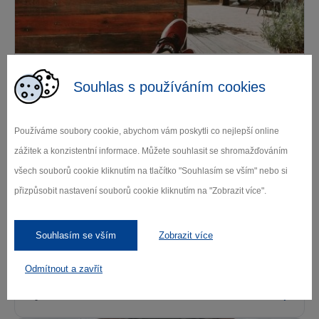
Kavárna Láskomina
Souhlas s používáním cookies
Pacov
Používáme soubory cookie, abychom vám poskytli co nejlepší online
zážitek a konzistentní informace. Můžete souhlasit se shromažďováním
všech souborů cookie kliknutím na tlačítko "Souhlasím se vším" nebo si
přizpůsobit nastavení souborů cookie kliknutím na "Zobrazit více".
Souhlasím se vším
Zobrazit více
Restaurace Na Maštalkách
Odmítnout a zavřít
Pacov