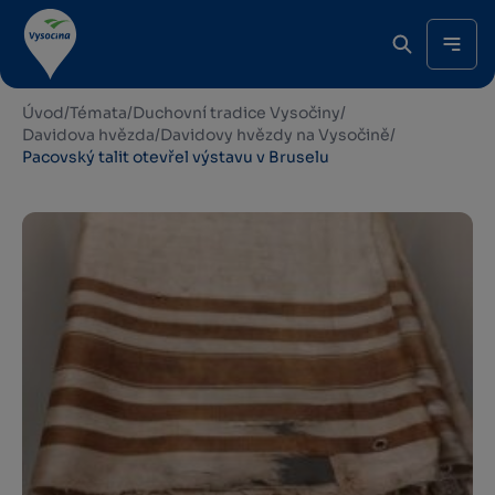
Úvod
/
Témata
/
Duchovní tradice Vysočiny
/
Davidova hvězda
/
Davidovy hvězdy na Vysočině
/
Pacovský talit otevřel výstavu v Bruselu