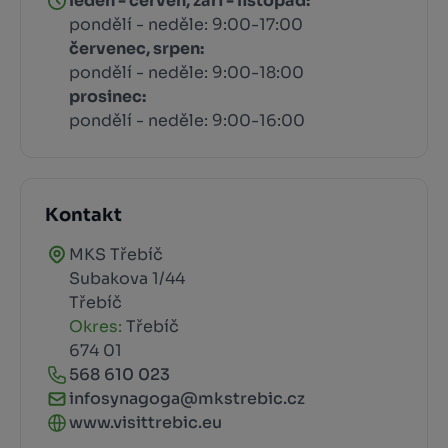
leden - červen, září - listopad:
pondělí - neděle: 9:00-17:00
červenec, srpen:
pondělí - neděle: 9:00-18:00
prosinec:
pondělí - neděle: 9:00-16:00
Kontakt
MKS Třebíč
Subakova 1/44
Třebíč
Okres:
Třebíč
674 01
568 610 023
infosynagoga@mkstrebic.cz
www.visittrebic.eu