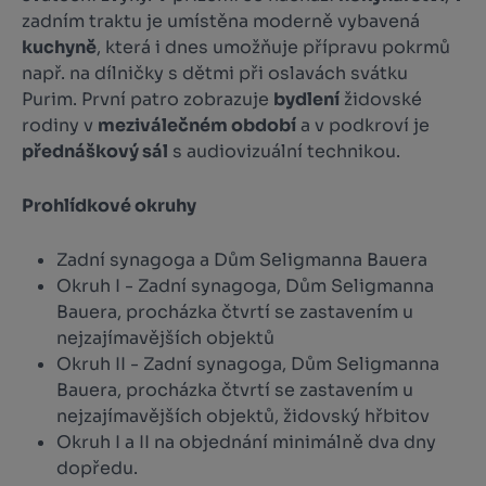
zadním traktu je umístěna moderně vybavená
kuchyně
, která i dnes umožňuje přípravu pokrmů
např. na dílničky s dětmi při oslavách svátku
Purim. První patro zobrazuje
bydlení
židovské
rodiny v
meziválečném období
a v podkroví je
přednáškový sál
s audiovizuální technikou.
Prohlídkové okruhy
Zadní synagoga a Dům Seligmanna Bauera
Okruh I - Zadní synagoga, Dům Seligmanna
Bauera, procházka čtvrtí se zastavením u
nejzajímavějších objektů
Okruh II - Zadní synagoga, Dům Seligmanna
Bauera, procházka čtvrtí se zastavením u
nejzajímavějších objektů, židovský hřbitov
Okruh I a II na objednání minimálně dva dny
dopředu.