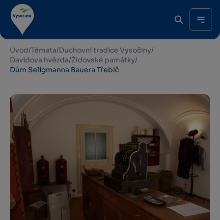
Úvod
/
Témata
/
Duchovní tradice Vysočiny
/
Davidova hvězda
/
Židovské památky
/
Dům Seligmanna Bauera Třebíč