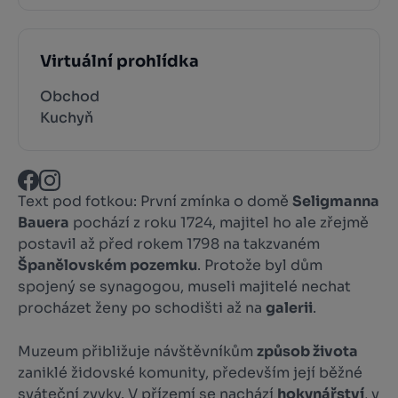
Virtuální prohlídka
Obchod
Kuchyň
Text pod fotkou: První zmínka o domě
Seligmanna
Bauera
pochází z roku 1724, majitel ho ale zřejmě
postavil až před rokem 1798 na takzvaném
Španělovském pozemku
. Protože byl dům
spojený se synagogou, museli majitelé nechat
procházet ženy po schodišti až na
galerii
.
Muzeum přibližuje návštěvníkům
způsob života
zaniklé židovské komunity, především její běžné
sváteční zvyky. V přízemí se nachází
hokynářství
, v