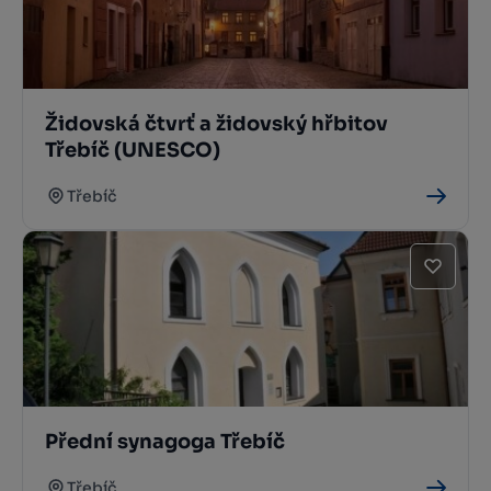
Židovská čtvrť a židovský hřbitov
Třebíč (UNESCO)
Třebíč
Přední synagoga Třebíč
Třebíč