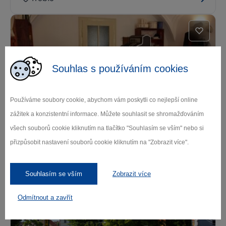
Souhlas s používáním cookies
Používáme soubory cookie, abychom vám poskytli co nejlepší online
Dům Seligmanna Bauera Třebíč
zážitek a konzistentní informace. Můžete souhlasit se shromažďováním
všech souborů cookie kliknutím na tlačítko "Souhlasím se vším" nebo si
Třebíč
přizpůsobit nastavení souborů cookie kliknutím na "Zobrazit více".
Souhlasím se vším
Zobrazit více
Odmítnout a zavřít