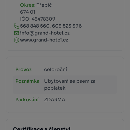
Okres:
Třebíč
674 01
IČO: 45478309
568 848 560
,
603 523 396
info@grand-hotel.cz
www.grand-hotel.cz
Provoz
celoroční
Poznámka
Ubytování se psem za
poplatek.
Parkování
ZDARMA
Certifikace a členství