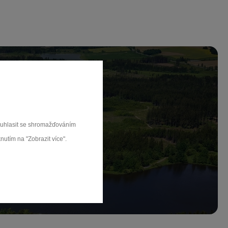
ch.
souhlasit se shromažďováním
nutím na "Zobrazit více".
rat