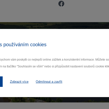
Zamilujte si Vysočinu
s používáním cookies
ihlaste se k odběru našeho newsletteru o novinká
ychom vám poskytli co nejlepší online zážitek a konzistentní informace. Můžete 
m na tlačítko "Souhlasím se vším" nebo si přizpůsobit nastavení souborů cookie klik
Odebí
Zobrazit více
Odmítnout a zavřít
 nám na ochraně osobních údajů.