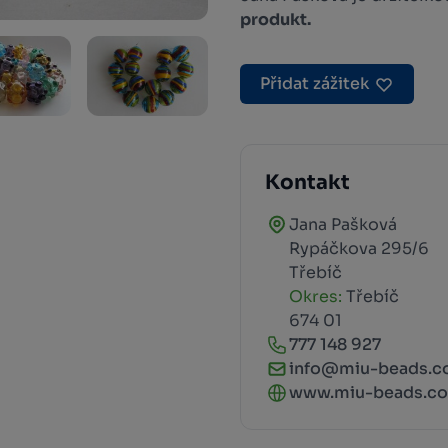
produkt.
Přidat zážitek
Kontakt
Jana Pašková
Rypáčkova 295/6
Třebíč
Okres:
Třebíč
674 01
777 148 927
info@miu-beads.
www.miu-beads.c