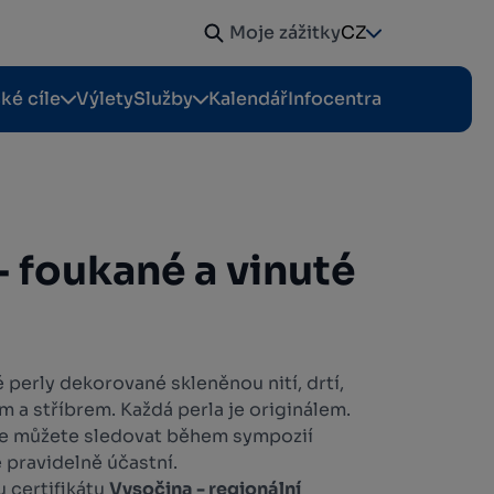
Moje zážitky
CZ
cké cíle
Výlety
Služby
Kalendář
Infocentra
- foukané a vinuté
 perly dekorované skleněnou nití, drtí,
 a stříbrem. Každá perla je originálem.
ce můžete sledovat během sympozií
e pravidelně účastní.
u certifikátu
Vysočina - regionální