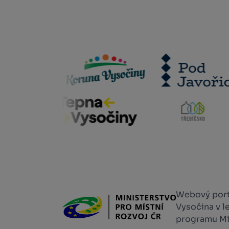
Webový portá
Vysočina v l
programu Min