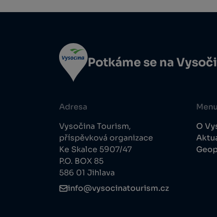
Potkáme se na Vysoč
Adresa
Men
Vysočina Tourism,
O Vy
příspěvková organizace
Aktua
Ke Skalce 5907/47
Geop
P.O. BOX 85
586 01 Jihlava
info@vysocinatourism.cz