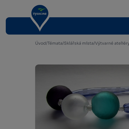
Úvod
/
Témata
/
Sklářská místa
/
Výtvarné ateliér