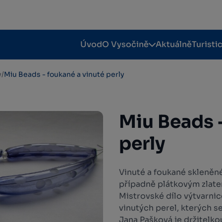
Úvod
O Vysočině
Aktuálně
Turisti
y
/
Miu Beads - foukané a vinuté perly
Miu Beads 
perly
Vinuté a foukané skleněné
případně plátkovým zlatem
Mistrovské dílo výtvarni
vinutých perel, kterých s
Jana Pašková je držitelko