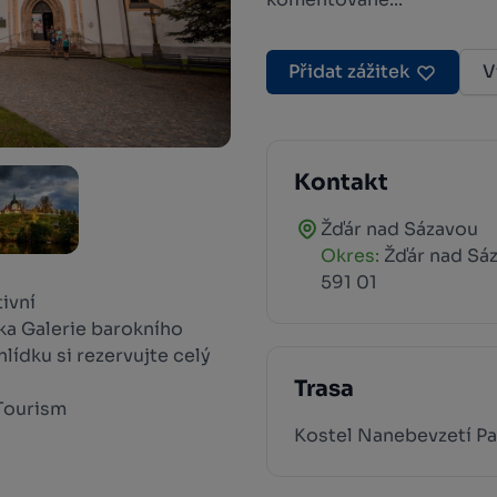
Přidat zážitek
V
Kontakt
Žďár nad Sázavou
Okres:
Žďár nad Sá
591 01
ivní
ka Galerie barokního
lídku si rezervujte celý
Trasa
Tourism
Kostel Nanebevzetí Pa