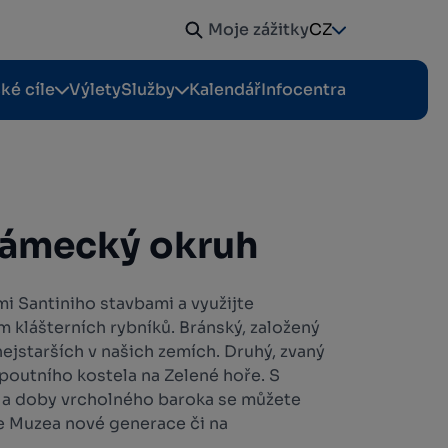
Moje zážitky
CZ
cké cíle
Výlety
Služby
Kalendář
Infocentra
zámecký okruh
i Santiniho stavbami a využijte
 klášterních rybníků. Bránský, založený
z nejstarších v našich zemích. Druhý, zvaný
 poutního kostela na Zelené hoře. S
ra a doby vrcholného baroka se můžete
ce Muzea nové generace či na