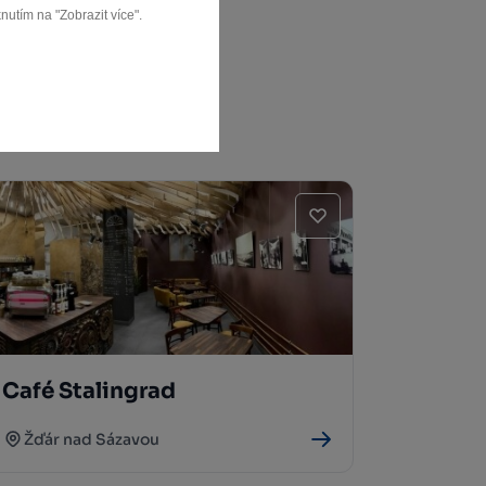
nutím na "Zobrazit více".
Café Stalingrad
Žďár nad Sázavou