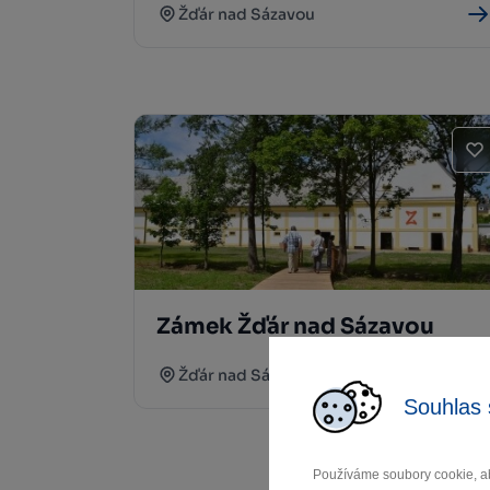
Žďár nad Sázavou
Zámek Žďár nad Sázavou
Žďár nad Sázavou
Souhlas 
Používáme soubory cookie, ab