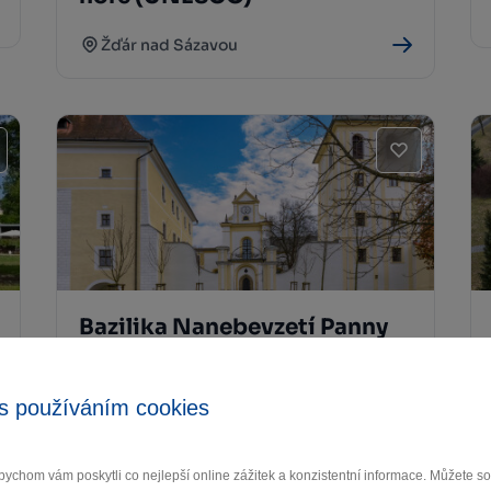
Žďár nad Sázavou
Bazilika Nanebevzetí Panny
Marie a sv. Mikuláše Žďár nad
Sázavou
s používáním cookies
Žďár nad Sázavou
ychom vám poskytli co nejlepší online zážitek a konzistentní informace. Můžete 