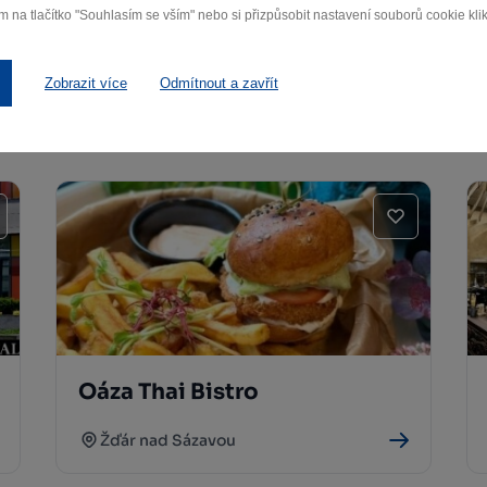
m na tlačítko "Souhlasím se vším" nebo si přizpůsobit nastavení souborů cookie klik
Další památky
Zobrazit více
Odmítnout a zavřít
Oáza Thai Bistro
Žďár nad Sázavou