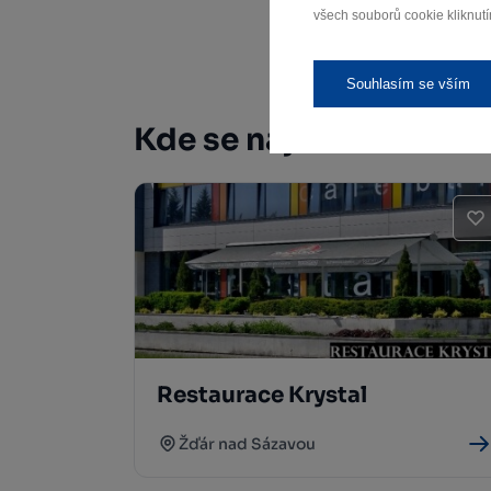
všech souborů cookie kliknutí
Souhlasím se vším
Kde se najíst
Restaurace Krystal
Žďár nad Sázavou