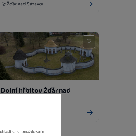
Žďár nad Sázavou
Dolní hřbitov Žďár nad
Sázavou
Žďár nad Sázavou
souhlasit se shromažďováním