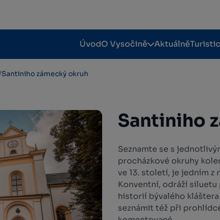
Úvod
O Vysočině
Aktuálně
Turisti
/
Santiniho zámecký okruh
Santiniho 
Seznamte se s jednotlivým
procházkové okruhy kolem
ve 13. století, je jedním 
Konventní, odráží siluetu
historií bývalého klášte
seznámit též při prohlíd
komentované...