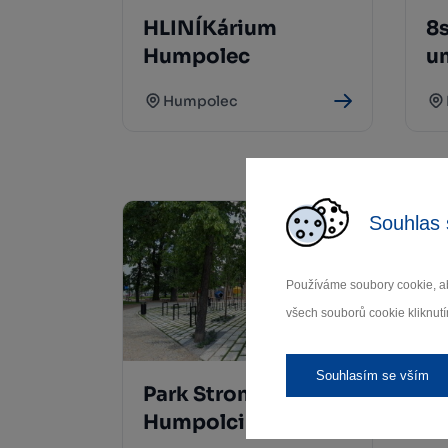
HLINÍKárium
8s
Humpolec
u
Humpolec
Souhlas 
Používáme soubory cookie, ab
všech souborů cookie kliknutí
Souhlasím se vším
Park Stromovka v
Humpolci