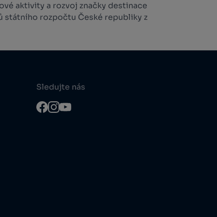
vé aktivity a rozvoj značky destinace
ů státního rozpočtu České republiky z
Sledujte nás