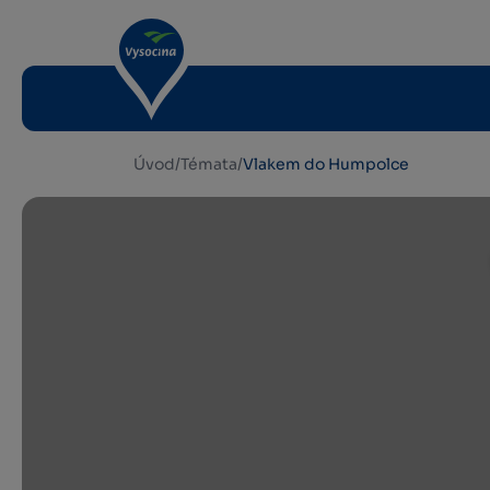
Úvod
/
Témata
/
Vlakem do Humpolce