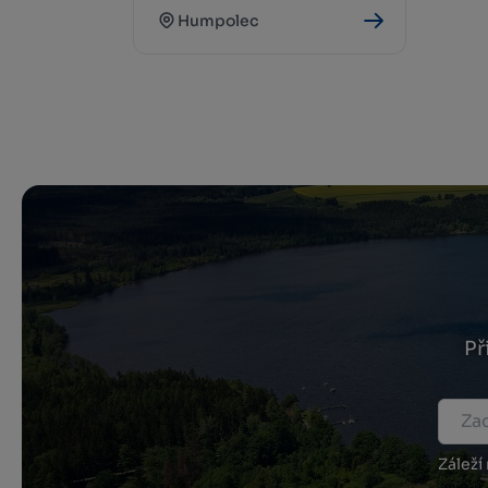
Humpolec
Př
Záleží