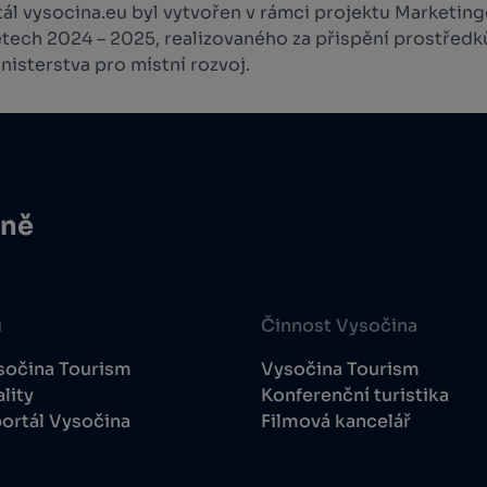
l vysocina.eu byl vytvořen v rámci projektu Marketingo
etech 2024 – 2025, realizovaného za přispění prostředk
isterstva pro místní rozvoj.
ině
u
Činnost Vysočina
sočina Tourism
Vysočina Tourism
lity
Konferenční turistika
ortál Vysočina
Filmová kancelář