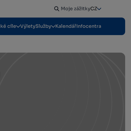
Moje zážitky
CZ
cké cíle
Výlety
Služby
Kalendář
Infocentra