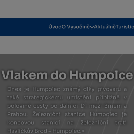
Úvod
O Vysočině
Aktuálně
Turisti
Vlakem do Humpolce
Dnes je Humpolec známý díky pivovaru a
také strategickému umístění přibližně v
polovině cesty po dálnici D1 mezi Brnem a
Prahou. Železniční stanice Humpolec je
koncovou stanicí na železniční trati
Havlíčkův Brod – Humpolec.<