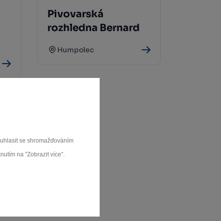
Pivovarská
rozhledna Bernard
Humpolec
souhlasit se shromažďováním
nutím na "Zobrazit více".