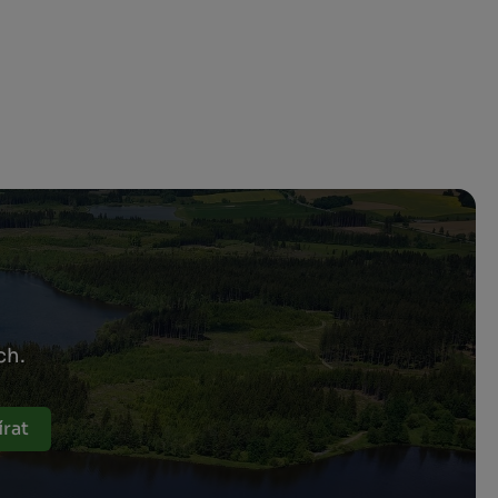
ch.
rat