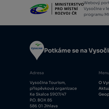
Webový portá
Vysočina v l
programu Min
Potkáme se na Vysoč
Adresa
Men
Vysočina Tourism,
O Vy
příspěvková organizace
Aktua
Ke Skalce 5907/47
Geop
P.O. BOX 85
586 01 Jihlava