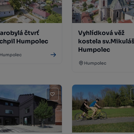
arobylá čtvrť
Vyhlídková věž
ichpil Humpolec
kostela sv.Mikulá
Humpolec
Humpolec
Humpolec