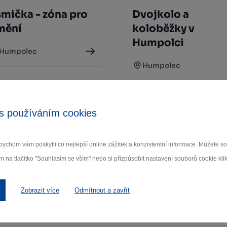
mička - zóna pro
Dvojkolo a
mění
koloběžky v
Humpolci
Humpolec
Humpolec
s používáním cookies
ychom vám poskytli co nejlepší online zážitek a konzistentní informace. Můžete 
m na tlačítko "Souhlasím se vším" nebo si přizpůsobit nastavení souborů cookie klik
Zobrazit více
Odmítnout a zavřít