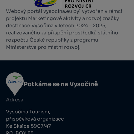
Webový portál vysocina.eu byl vytvořen v rámci
projektu Marketingové aktivity a rozvoj značky
destinace Vysočina v letech 2024 – 2025,
realizovaného za přispění prostředků státního
rozpočtu České republiky z programu
Ministerstva pro místní rozvoj.
Potkáme se na Vysočině
Adresa
Vysočina Tourism,
příspěvková organizace
Ke Skalce 5907/47
P.O. BOX 85