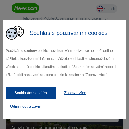
Souhlas s používáním cookies
Používáme soubory cookie, abychom vám poskytli co nejlepší online
zážitek a konzistentní informace. Můžete souhlasit se shromažďováním
všech souborů cookie kliknutím na tlačítko "Souhlasím se vším" nebo si
Zamilujte si Vysočinu
přizpůsobit nastavení souborů cookie kliknutím na "Zobrazit více".
Přihlaste se k odběru našeho newsletteru
Souhlasím se vším
Zobrazit více
o novinkách.
Odmítnout a zavřít
Záleží nám na ochraně osobních údajů.