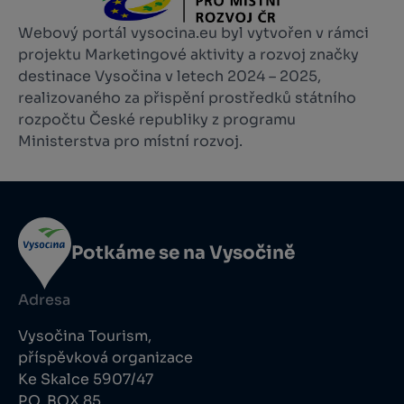
Webový portál vysocina.eu byl vytvořen v rámci
projektu Marketingové aktivity a rozvoj značky
destinace Vysočina v letech 2024 – 2025,
realizovaného za přispění prostředků státního
rozpočtu České republiky z programu
Ministerstva pro místní rozvoj.
Potkáme se na Vysočině
Adresa
Vysočina Tourism,
příspěvková organizace
Ke Skalce 5907/47
P.O. BOX 85