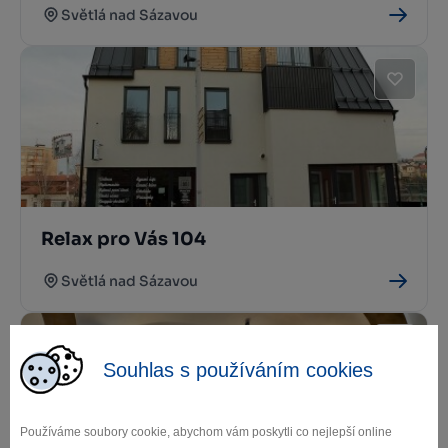
Světlá nad Sázavou
Relax pro Vás 104
Světlá nad Sázavou
Souhlas s používáním cookies
Používáme soubory cookie, abychom vám poskytli co nejlepší online