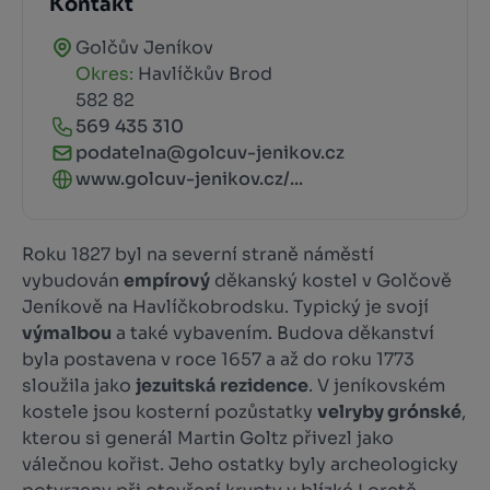
Kontakt
Golčův Jeníkov
Okres:
Havlíčkův Brod
582 82
569 435 310
podatelna@golcuv-jenikov.cz
www.golcuv-jenikov.cz/...
Roku 1827 byl na severní straně náměstí
vybudován
empírový
děkanský kostel v Golčově
Jeníkově na Havlíčkobrodsku. Typický je svojí
výmalbou
a také vybavením. Budova děkanství
byla postavena v roce 1657 a až do roku 1773
sloužila jako
jezuitská rezidence
. V jeníkovském
kostele jsou kosterní pozůstatky
velryby grónské
,
kterou si generál Martin Goltz přivezl jako
válečnou kořist. Jeho ostatky byly archeologicky