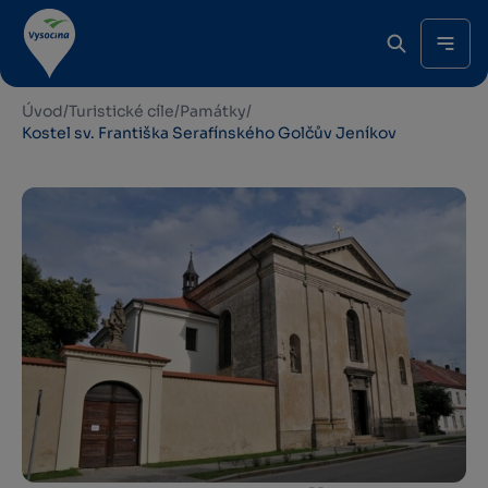
Úvod
/
Turistické cíle
/
Památky
/
Kostel sv. Františka Serafínského Golčův Jeníkov