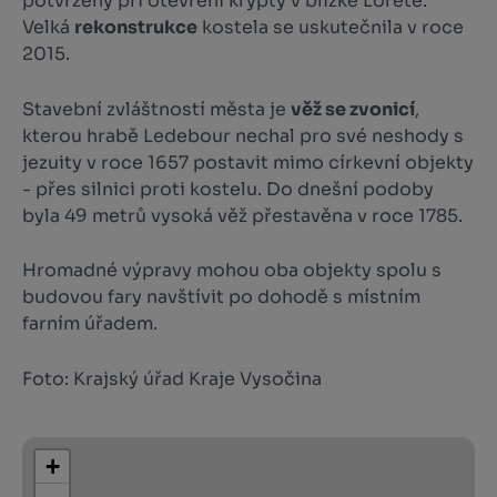
potvrzeny při otevření krypty v blízké Loretě.
Velká
rekonstrukce
kostela se uskutečnila v roce
2015.
Stavební zvláštností města je
věž se zvonicí
,
kterou hrabě Ledebour nechal pro své neshody s
jezuity v roce 1657 postavit mimo církevní objekty
- přes silnici proti kostelu. Do dnešní podoby
byla 49 metrů vysoká věž přestavěna v roce 1785.
Hromadné výpravy mohou oba objekty spolu s
budovou fary navštívit po dohodě s místním
farním úřadem.
Foto: Krajský úřad Kraje Vysočina
+