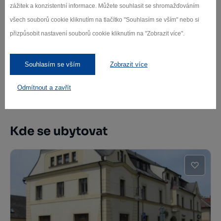
zážitek a konzistentní informace. Můžete souhlasit se shromažďováním
všech souborů cookie kliknutím na tlačítko "Souhlasím se vším" nebo si
Panský dům
přizpůsobit nastavení souborů cookie kliknutím na "Zobrazit více".
Chotěboř
Souhlasím se vším
Zobrazit více
Odmítnout a zavřít
Další stravovací zařízení
Kde se ubytovat