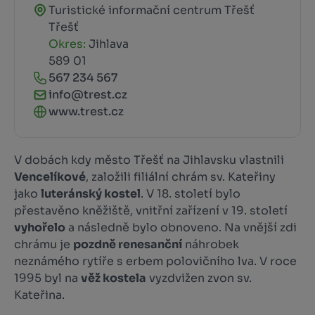
Turistické informační centrum Třešť
Třešť
Okres:
Jihlava
589 01
567 234 567
info@trest.cz
www.trest.cz
V dobách kdy město Třešť na Jihlavsku vlastnili
Vencelíkové
, založili filiální chrám sv. Kateřiny
jako
luteránský kostel
. V 18. století bylo
přestavěno kněžiště, vnitřní zařízení v 19. století
vyhořelo
a následně bylo obnoveno. Na vnější zdi
chrámu je
pozdně renesanční
náhrobek
neznámého rytíře s erbem polovičního lva. V roce
1995 byl na
věž kostela
vyzdvižen zvon sv.
Kateřina.