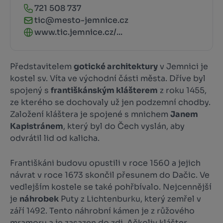
721 508 737
tic@mesto-jemnice.cz
www.tic.jemnice.cz/...
Představitelem
gotické architektury
v Jemnici je
kostel sv. Víta ve východní části města. Dříve byl
spojený s
františkánským klášterem
z roku 1455,
ze kterého se dochovaly už jen podzemní chodby.
Založení kláštera je spojené s mnichem
Janem
Kapistránem
, který byl do Čech vyslán, aby
odvrátil lid od kalicha.
Františkáni budovu opustili v roce 1560 a jejich
návrat v roce 1673 skončil přesunem do Dačic. Ve
vedlejším kostele se také pohřbívalo. Nejcennější
je
náhrobek
Puty z Lichtenburku, který zemřel v
září 1492. Tento náhrobní kámen je z růžového
mramoru a je zasazen do zdi. Ačkoliv klášter