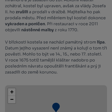
zchátral, kostel byl upraven, avšak za vlády Josefa
II. ho
zrušili
a prodali v dražbě. Majitelka ho pak
prodala městu. Před miléniem byl kostel dokonce
vykraden a poničen
. Při restauraci v roce 2011
objevili
nástěnné malby
z roku 1770.
V blízkosti kostela se nachází památný strom
lípa
.
Datum jejího vysazení není známý a kolují o tom tři
pověsti. Mohlo to být ve 14., 15., nebo 17. století.
V roce 1675 totiž tamější klášter nadobro po
posledním návratu opouštěli františkáni a prý ji
zasadili do země korunou.
+
−