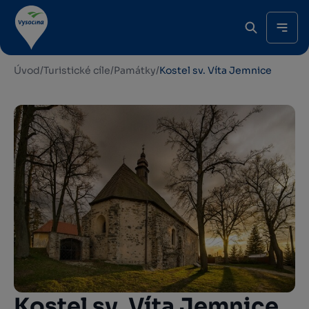
Úvod
/
Turistické cíle
/
Památky
/
Kostel sv. Víta Jemnice
Kostel sv. Víta Jemnice