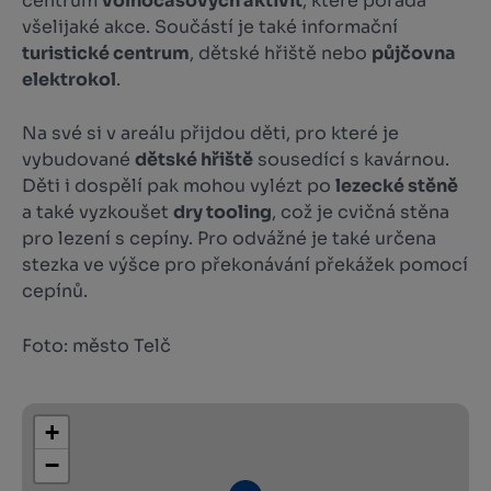
centrum
volnočasových aktivit
, které pořádá
všelijaké akce. Součástí je také informační
turistické centrum
, dětské hřiště nebo
půjčovna
elektrokol
.
Na své si v areálu přijdou děti, pro které je
vybudované
dětské hřiště
sousedící s kavárnou.
Děti i dospělí pak mohou vylézt po
lezecké stěně
a také vyzkoušet
dry tooling
, což je cvičná stěna
pro lezení s cepíny. Pro odvážné je také určena
stezka ve výšce pro překonávání překážek pomocí
cepínů.
Foto: město Telč
+
−