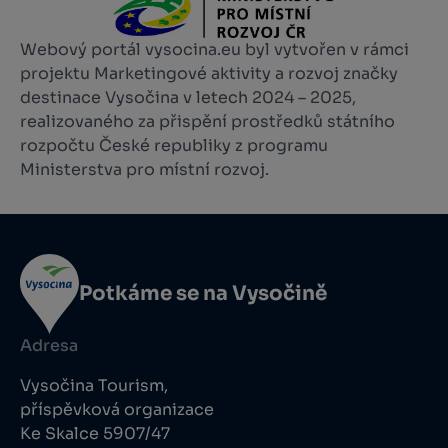
Webový portál vysocina.eu byl vytvořen v rámci
projektu Marketingové aktivity a rozvoj značky
destinace Vysočina v letech 2024 – 2025,
realizovaného za přispění prostředků státního
rozpočtu České republiky z programu
Ministerstva pro místní rozvoj.
Potkáme se na Vysočině
Adresa
Vysočina Tourism,
příspěvková organizace
Ke Skalce 5907/47