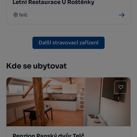
Letní Restaurace U Roštěnky
Telč
Další stravovací zařízení
Kde se ubytovat
Penzion Panský dvůr Telč