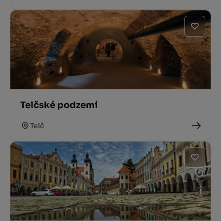
Telčské podzemí
Telč