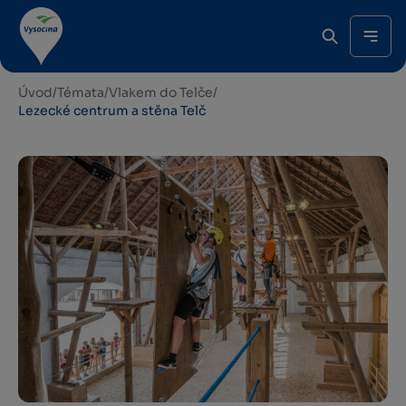
Úvod
/
Témata
/
Vlakem do Telče
/
Lezecké centrum a stěna Telč