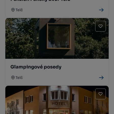
Telč
Glampingové posedy
Telč