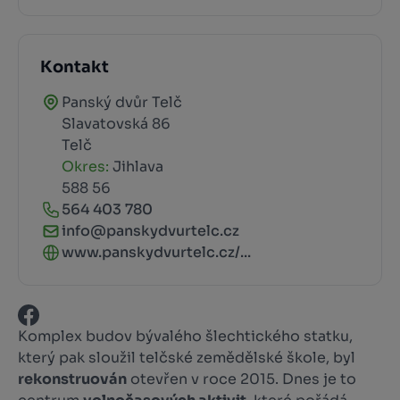
Kontakt
Panský dvůr Telč
Slavatovská 86
Telč
Okres:
Jihlava
588 56
564 403 780
info@panskydvurtelc.cz
www.panskydvurtelc.cz/...
Komplex budov bývalého šlechtického statku,
který pak sloužil telčské zemědělské škole, byl
rekonstruován
otevřen v roce 2015. Dnes je to