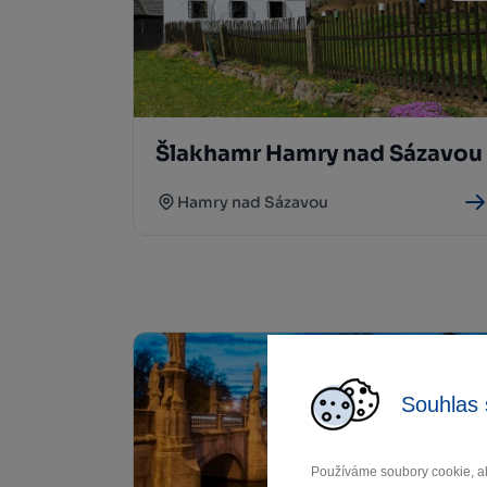
Šlakhamr Hamry nad Sázavou
Hamry nad Sázavou
Souhlas 
Používáme soubory cookie, ab