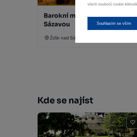
všech souborů cookie kliknutí
Barokní most ve Žďáře nad
Sázavou
Souhlasím se vším
Žďár nad Sázavou
Kde se najíst