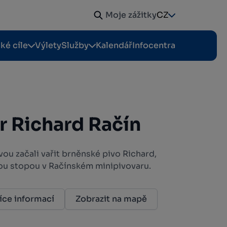
Moje zážitky
CZ
cké cíle
Výlety
Služby
Kalendář
Infocentra
r Richard Račín
ou začali vařit brněnské pivo Richard,
kou stopou v Račínském minipivovaru.
íce informací
Zobrazit na mapě