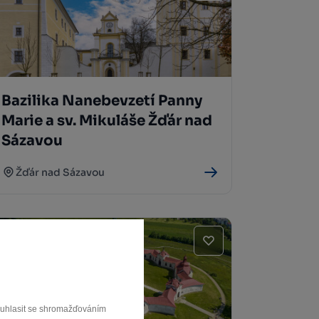
Bazilika Nanebevzetí Panny
Marie a sv. Mikuláše Žďár nad
Sázavou
Žďár nad Sázavou
souhlasit se shromažďováním