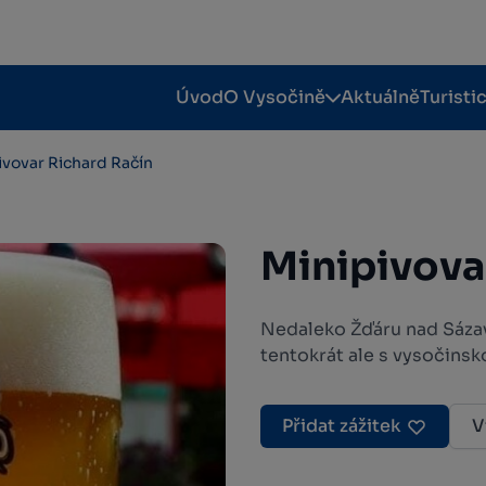
Úvod
O Vysočině
Aktuálně
Turisti
ivovar Richard Račín
Minipivova
Nedaleko Žďáru nad Sázav
tentokrát ale s vysočins
Přidat zážitek
V