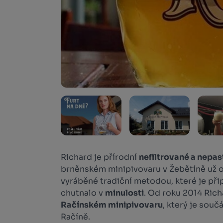
Richard je přírodní
nefiltrované a nepa
brněnském minipivovaru v Žebětíně už o
vyráběné tradiční metodou, které je př
chutnalo v
minulosti
. Od roku 2014 Rich
Račínském minipivovaru
, který je souč
Račíně.