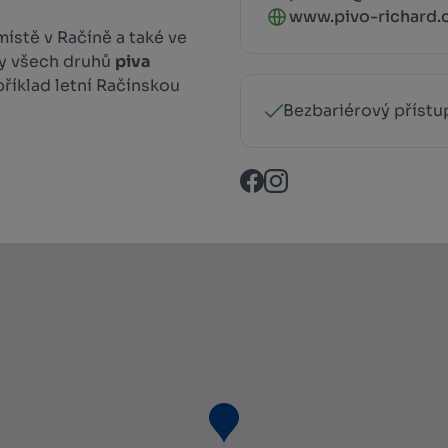
www.pivo-richard.
ístě v Račíně a také ve
ky všech druhů
piva
příklad letní Račínskou
Bezbariérový přístu