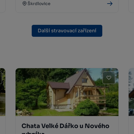
Škrdlovice
Další stravovací zařízení
Chata Velké Dářko u Nového