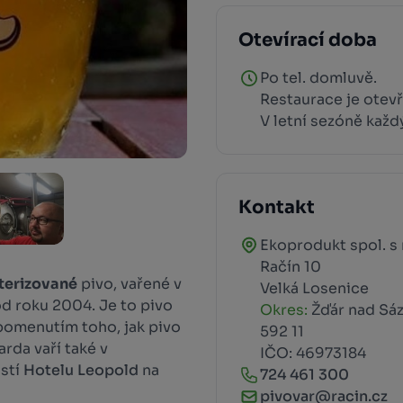
Otevírací doba
Po tel. domluvě.
Restaurace je otevř
V letní sezóně každ
Kontakt
Ekoprodukt spol. s r
Račín 10
sterizované
pivo, vařené v
Velká Losenice
d roku 2004. Je to pivo
Okres:
Žďár nad Sá
ipomenutím toho, jak pivo
592 11
arda vaří také v
IČO: 46973184
ástí
Hotelu Leopold
na
724 461 300
pivovar@racin.cz