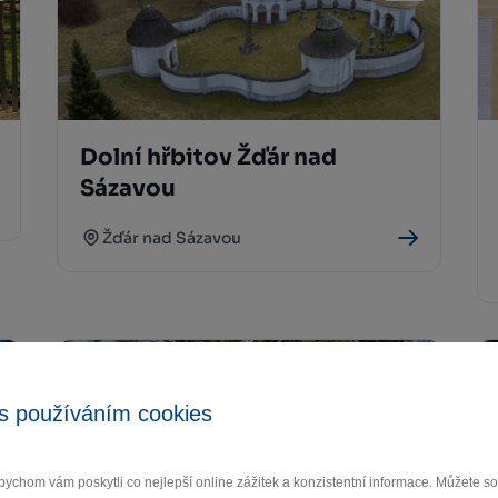
Dolní hřbitov Žďár nad
Sázavou
Žďár nad Sázavou
s používáním cookies
ychom vám poskytli co nejlepší online zážitek a konzistentní informace. Můžete 