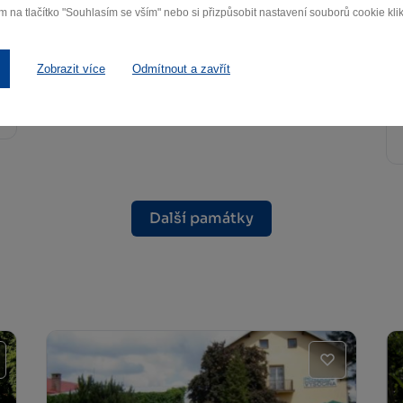
m na tlačítko "Souhlasím se vším" nebo si přizpůsobit nastavení souborů cookie klik
Zámek Žďár nad Sázavou
Zobrazit více
Odmítnout a zavřít
Žďár nad Sázavou
Další památky