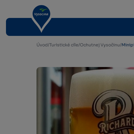
Úvod
/
Turistické cíle
/
Ochutnej Vysočinu
/
Minip