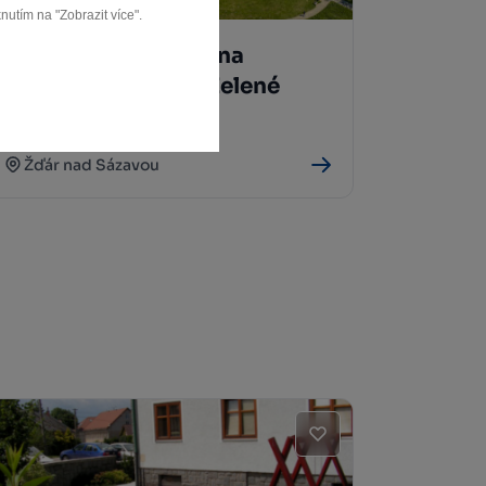
nutím na "Zobrazit více".
Poutní kostel sv. Jana
Nepomuckého na Zelené
hoře (UNESCO)
Žďár nad Sázavou