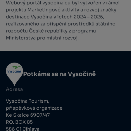
Webový portál vysocina.eu byl vytvořen v rámci
projektu Marketingové aktivity a rozvoj značky
destinace Vysočina v letech 2024 – 2025,
realizovaného za přispění prostředků státního
rozpočtu České republiky z programu
Ministerstva pro místní rozvoj.
Potkáme se na Vysočině
Adresa
Vysočina Tourism,
příspěvková organizace
Ke Skalce 5907/47
P.O. BOX 85
586 01 Jihlava