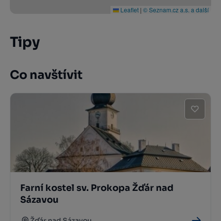
Leaflet
|
© Seznam.cz a.s. a další
Tipy
Co navštívit
Farní kostel sv. Prokopa Žďár nad
Sázavou
Žďár nad Sázavou