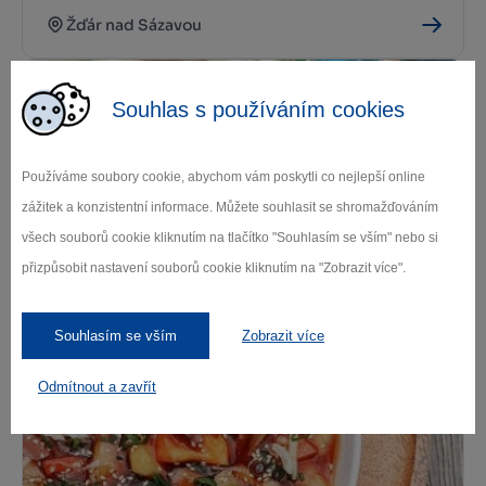
Žďár nad Sázavou
Souhlas s používáním cookies
Používáme soubory cookie, abychom vám poskytli co nejlepší online
zážitek a konzistentní informace. Můžete souhlasit se shromažďováním
všech souborů cookie kliknutím na tlačítko "Souhlasím se vším" nebo si
Oáza Thai Bistro
přizpůsobit nastavení souborů cookie kliknutím na "Zobrazit více".
Žďár nad Sázavou
Souhlasím se vším
Zobrazit více
Odmítnout a zavřít