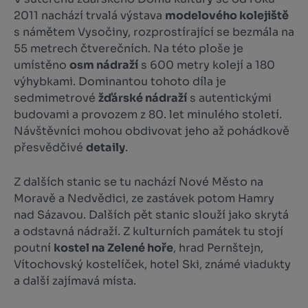
2011 nachází trvalá výstava
modelového kolejiště
s námětem Vysočiny, rozprostírající se bezmála na
55 metrech čtverečních. Na této ploše je
umístěno
osm nádraží
s 600 metry kolejí a 180
výhybkami. Dominantou tohoto díla je
sedmimetrové
žďárské nádraží
s autentickými
budovami a provozem z 80. let minulého století.
Návštěvníci mohou obdivovat jeho až pohádkově
přesvědčivé
detaily
.
Z dalších stanic se tu nachází Nové Město na
Moravě a Nedvědici, ze zastávek potom Hamry
nad Sázavou. Dalších pět stanic slouží jako skrytá
a odstavná nádraží. Z kulturních památek tu stojí
poutní
kostel na Zelené hoře
, hrad Pernštejn,
Vítochovský kostelíček, hotel Ski, známé viadukty
a další zajímavá místa.