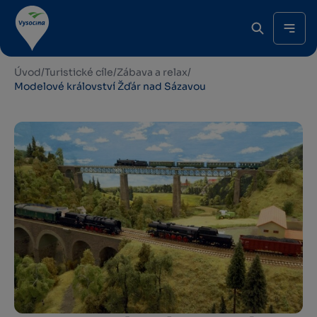
Úvod
/
Turistické cíle
/
Zábava a relax
/
Modelové království Žďár nad Sázavou