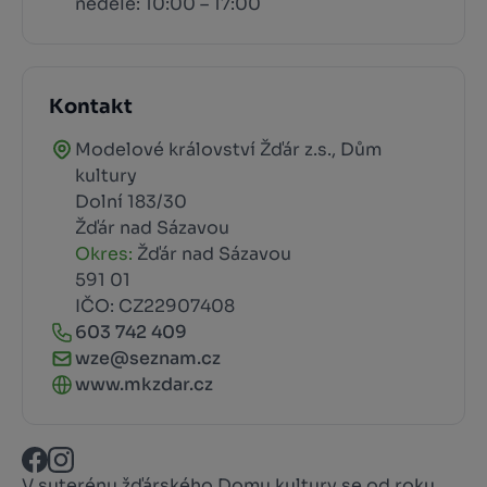
neděle: 10:00 – 17:00
Kontakt
Modelové království Žďár z.s., Dům
kultury
Dolní 183/30
Žďár nad Sázavou
Okres:
Žďár nad Sázavou
591 01
IČO: CZ22907408
603 742 409
wze@seznam.cz
www.mkzdar.cz
V suterénu žďárského Domu kultury se od roku