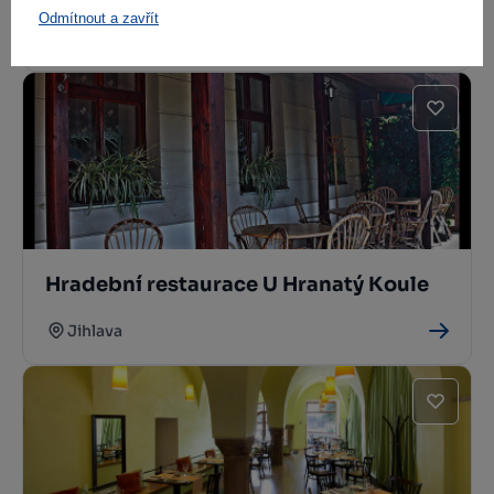
Odmítnout a zavřít
Žďár nad Sázavou
Hradební restaurace U Hranatý Koule
Jihlava