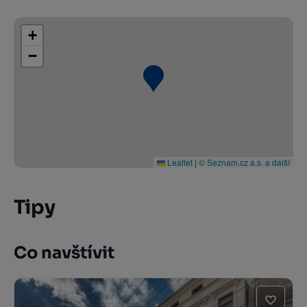
+
−
Leaflet
|
© Seznam.cz a.s. a další
Tipy
Co navštívit