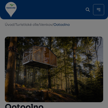
Úvod
/
Turistické cíle
/
Venkov
/
Ootoolno
Ootoolno