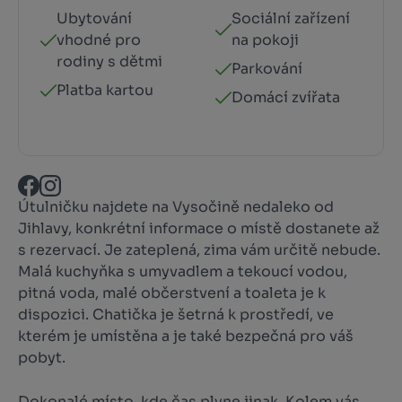
Ubytování
Sociální zařízení
vhodné pro
na pokoji
rodiny s dětmi
Parkování
Platba kartou
Domácí zvířata
Útulničku najdete na Vysočině nedaleko od
Jihlavy, konkrétní informace o místě dostanete až
s rezervací. Je zateplená, zima vám určitě nebude.
Malá kuchyňka s umyvadlem a tekoucí vodou,
pitná voda, malé občerstvení a toaleta je k
dispozici. Chatička je šetrná k prostředí, ve
kterém je umístěna a je také bezpečná pro váš
pobyt.
Dokonalé místo, kde čas plyne jinak. Kolem vás