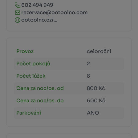
602 494 949
rezervace@ootoolno.com
ootoolno.cz/...
Provoz
celoroční
Počet pokojů
2
Počet lůžek
8
Cena za noc/os. od
800 Kč
Cena za noc/os. do
600 Kč
Parkování
ANO