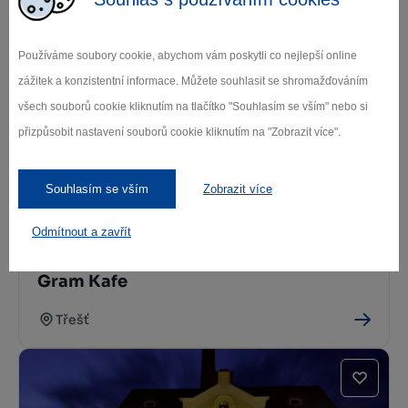
Lesní bar Pod Kratiznou
Používáme soubory cookie, abychom vám poskytli co nejlepší online
Třešť
zážitek a konzistentní informace. Můžete souhlasit se shromažďováním
všech souborů cookie kliknutím na tlačítko "Souhlasím se vším" nebo si
přizpůsobit nastavení souborů cookie kliknutím na "Zobrazit více".
Souhlasím se vším
Zobrazit více
Odmítnout a zavřít
Gram Kafe
Třešť