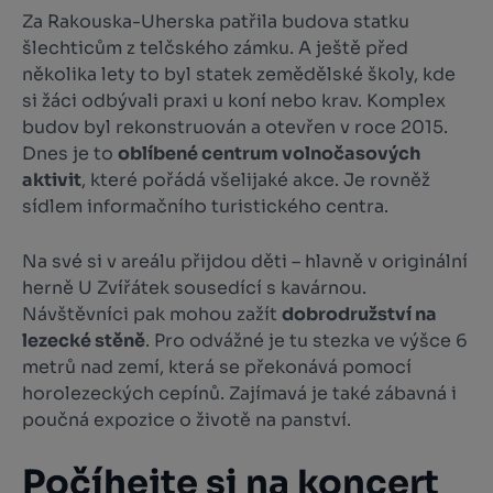
Za Rakouska-Uherska patřila budova statku
šlechticům z telčského zámku. A ještě před
několika lety to byl statek zemědělské školy, kde
si žáci odbývali praxi u koní nebo krav. Komplex
budov byl rekonstruován a otevřen v roce 2015.
Dnes je to
oblíbené centrum volnočasových
aktivit
, které pořádá všelijaké akce. Je rovněž
sídlem informačního turistického centra.
Na své si v areálu přijdou děti – hlavně v originální
herně U Zvířátek sousedící s kavárnou.
Návštěvníci pak mohou zažít
dobrodružství na
lezecké stěně
. Pro odvážné je tu stezka ve výšce 6
metrů nad zemí, která se překonává pomocí
horolezeckých cepínů. Zajímavá je také zábavná i
poučná expozice o životě na panství.
Počíhejte si na koncert