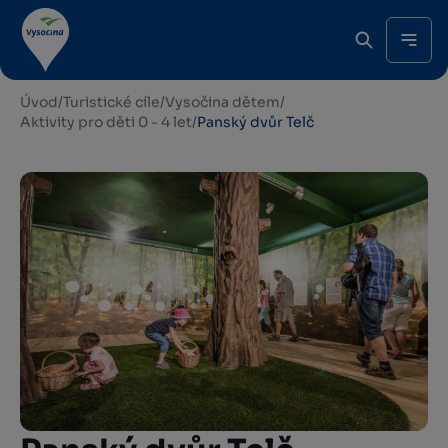
Úvod
/
Turistické cíle
/
Vysočina dětem
/
Aktivity pro děti 0 - 4 let
/
Panský dvůr Telč