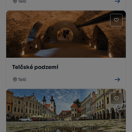
Telč
Telčské podzemí
Telč