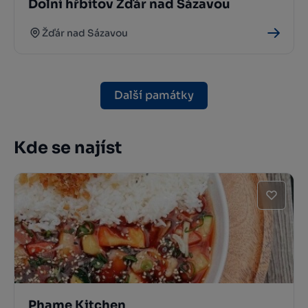
Dolní hřbitov Žďár nad Sázavou
Žďár nad Sázavou
Další památky
Kde se najíst
Phame Kitchen