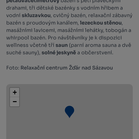
pětadvacetimetrový
bazén s pěti plaveckými
drahami, tři dětské bazénky s vodním hřibem a
vodní
skluzavkou
, cvičný bazén, relaxační zábavný
bazén s proudovým kanálem,
lezeckou stěnou
,
masážními lavicemi, masážními lehátky, tobogán a
whirpool bazén. Pro návštěvníky je k dispozici
wellness včetně tří
saun
(parní aroma sauna a dvě
suché sauny),
solné jeskyně
a občerstvení.
Foto:
Relaxační centrum Žďár nad Sázavou
+
−