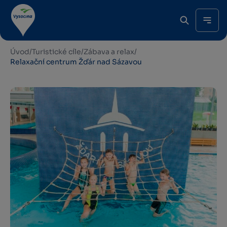
Úvod
/
Turistické cíle
/
Zábava a relax
/
Relaxační centrum Žďár nad Sázavou