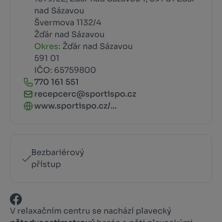
nad Sázavou
Švermova 1132/4
Žďár nad Sázavou
Okres:
Žďár nad Sázavou
591 01
IČO: 65759800
770 161 551
recepcerc@sportispo.cz
www.sportispo.cz/...
Bezbariérový
přístup
V relaxačním centru se nachází plavecký