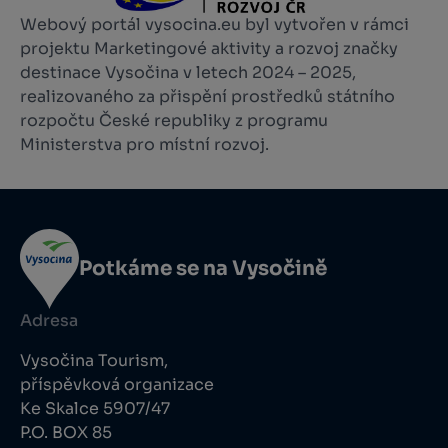
Webový portál vysocina.eu byl vytvořen v rámci
projektu Marketingové aktivity a rozvoj značky
destinace Vysočina v letech 2024 – 2025,
realizovaného za přispění prostředků státního
rozpočtu České republiky z programu
Ministerstva pro místní rozvoj.
Potkáme se na Vysočině
Adresa
Vysočina Tourism,
příspěvková organizace
Ke Skalce 5907/47
P.O. BOX 85