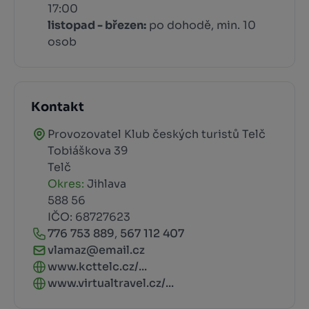
17:00
listopad - březen:
po dohodě, min. 10
osob
Kontakt
Provozovatel Klub českých turistů Telč
Tobiáškova 39
Telč
Okres:
Jihlava
588 56
IČO: 68727623
776 753 889
,
567 112 407
vlamaz@email.cz
www.kcttelc.cz/...
www.virtualtravel.cz/...