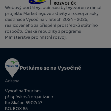
Webový portál vysocina.eu byl vytvořen v rámci
projektu Marketingové aktivity a rozvoj značky
destinace Vysočina v letech 2024 – 2025,
realizovaného za přispění prostředků státního
rozpočtu České republiky z programu
Ministerstva pro místní rozvoj.
Potkáme se na Vysočině
Adresa
Vysočina Tourism,
příspěvková organizace
Ke Skalce 5907/47
P.O. BOX 85