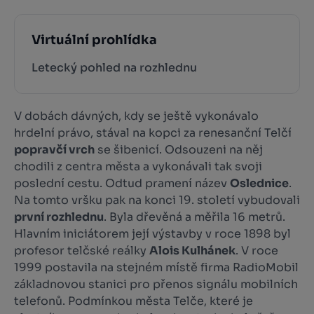
Virtuální prohlídka
Letecký pohled na rozhlednu
V dobách dávných, kdy se ještě vykonávalo
hrdelní právo, stával na kopci za renesanční Telčí
popravčí vrch
se šibenicí. Odsouzeni na něj
chodili z centra města a vykonávali tak svoji
poslední cestu. Odtud pramení název
Oslednice
.
Na tomto vršku pak na konci 19. století vybudovali
první rozhlednu
. Byla dřevěná a měřila 16 metrů.
Hlavním iniciátorem její výstavby v roce 1898 byl
profesor telčské reálky
Alois Kulhánek
. V roce
1999 postavila na stejném místě firma RadioMobil
základnovou stanici pro přenos signálu mobilních
telefonů. Podmínkou města Telče, které je