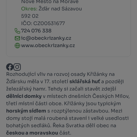
Nové Město na Moravě
Okres:
Žďár nad Sázavou
592 02
IČO: CZ00531677
724 076 338
ic@obeckrizanky.cz
www.obeckrizanky.cz
Rozhodující vliv na rozvoj osady Křižánky na
Žďársku měla v 17. století
sklářská huť
a později
železářský hamr. Tehdy si začali stavět zdejší
dělníci domky
v místech dnešních Českých Milov,
třetí místní části obce. Křižánky jsou typickým
horským sídlem
s rozptýlenou zástavbou. Mezi
domy stojí malá roubená stavení i velké usedlosti
bohatých sedláků. Řeka Svratka dělí obec na
českou a moravskou
část.