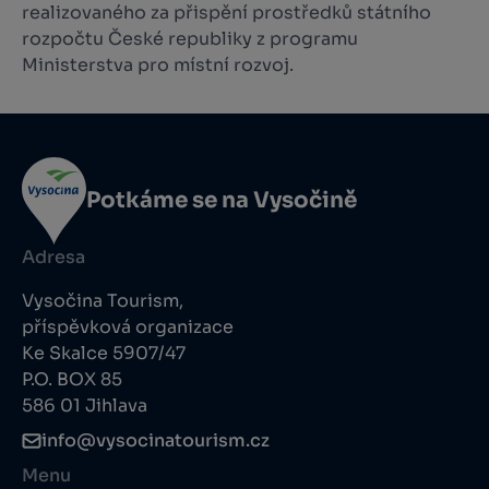
realizovaného za přispění prostředků státního
rozpočtu České republiky z programu
Ministerstva pro místní rozvoj.
Potkáme se na Vysočině
Adresa
Vysočina Tourism,
příspěvková organizace
Ke Skalce 5907/47
P.O. BOX 85
586 01 Jihlava
info@vysocinatourism.cz
Menu