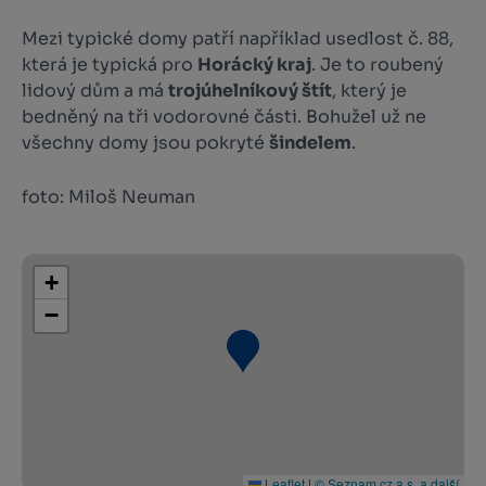
Mezi typické domy patří například usedlost č. 88,
která je typická pro
Horácký kraj
. Je to roubený
lidový dům a má
trojúhelníkový štít
, který je
bedněný na tři vodorovné části. Bohužel už ne
všechny domy jsou pokryté
šindelem
.
foto: Miloš Neuman
+
−
Leaflet
|
© Seznam.cz a.s. a další