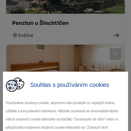
Penzion u Šlechtičen
Sněžné
Souhlas s používáním cookies
Hotel Svratka
Používáme soubory cookie, abychom vám poskytli co nejlepší online
zážitek a konzistentní informace. Můžete souhlasit se shromažďováním
Svratka
všech souborů cookie kliknutím na tlačítko "Souhlasím se vším" nebo si
přizpůsobit nastavení souborů cookie kliknutím na "Zobrazit více".