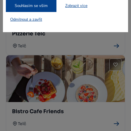
Souhlasím se vším
Zobrazit více
Odmítnout a zavřít
Pizzerie Telč
Telč
Bistro Cafe Friends
Telč