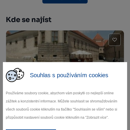
Kde se najíst
Souhlas s používáním cookies
Švejk restaurant Telč
Používáme soubory cookie, abychom vám poskytli co nejlepší online
Telč - vnitřní město
zážitek a konzistentní informace. Můžete souhlasit se shromažďováním
všech souborů cookie kliknutím na tlačítko "Souhlasím se vším" nebo si
přizpůsobit nastavení souborů cookie kliknutím na "Zobrazit více".