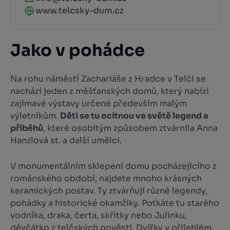
www.telcsky-dum.cz
Jako v pohádce
Na rohu náměstí Zachariáše z Hradce v Telči se
nachází jeden z měšťanských domů, který nabízí
zajímavé výstavy určené především malým
výletníkům.
Děti se tu ocitnou ve světě legend a
příběhů
, které osobitým způsobem ztvárnila Anna
Hanzlová st. a další umělci.
V monumentálním sklepení domu pocházejícího z
románského období, najdete mnoho krásných
keramických postav. Ty ztvárňují různé legendy,
pohádky a historické okamžiky. Potkáte tu starého
vodníka, draka, čerta, skřítky nebo Julinku,
děvčátko z telčských pověstí. Dvířky v přilehlém