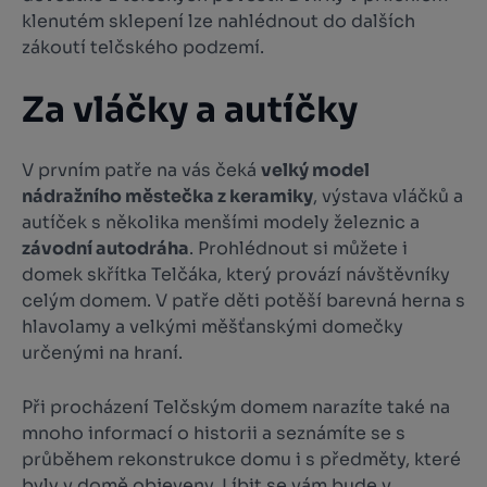
klenutém sklepení lze nahlédnout do dalších
zákoutí telčského podzemí.
Za vláčky a autíčky
V prvním patře na vás čeká
velký model
nádražního městečka z keramiky
, výstava vláčků a
autíček s několika menšími modely železnic a
závodní autodráha
. Prohlédnout si můžete i
domek skřítka Telčáka, který provází návštěvníky
celým domem. V patře děti potěší barevná herna s
hlavolamy a velkými měšťanskými domečky
určenými na hraní.
Při procházení Telčským domem narazíte také na
mnoho informací o historii a seznámíte se s
průběhem rekonstrukce domu i s předměty, které
byly v domě objeveny. Líbit se vám bude v