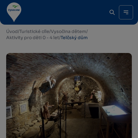
Úvod
/
Turistické cíle
/
Vysočina dětem
/
Aktivity pro děti 0 - 4 let
/
Telčský dům