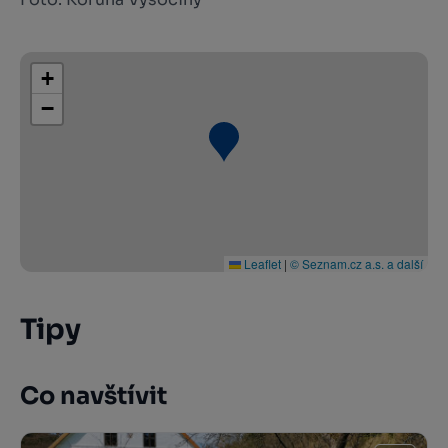
+
−
Leaflet
|
© Seznam.cz a.s. a další
Tipy
Co navštívit