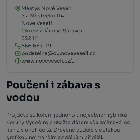
Městys Nové Veselí
Na Městečku 114
Nové Veselí
Okres:
Žďár nad Sázavou
592 14
566 667 121
podatelna@ou.noveveseli.cz
www.noveveseli.cz/...
Poučení i zábava s
vodou
Projděte se kolem jednoho z největších rybníků
Koruny Vysočiny a ukažte dětem vše zajímavé, co
na ně v okolí čeká. Dřevěné cedule s dětskou
grafikou nejmenším zvídálkům přiblíží: