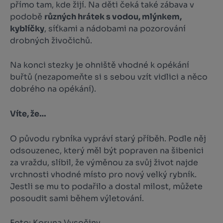
přímo tam, kde žijí. Na děti čeká také zábava v
podobě
různých hrátek s vodou, mlýnkem,
kyblíčky
, síťkami a nádobami na pozorování
drobných živočichů.
Na konci stezky je ohniště vhodné k opékání
buřtů (nezapomeňte si s sebou vzít vidlici a něco
dobrého na opékání).
Víte, že…
O původu rybníka vypráví starý příběh. Podle něj
odsouzenec, který měl být popraven na šibenici
za vraždu, slíbil, že výměnou za svůj život najde
vrchnosti vhodné místo pro nový velký rybník.
Jestli se mu to podařilo a dostal milost, můžete
posoudit sami během výletování.
Foto: Koruna Vysočiny