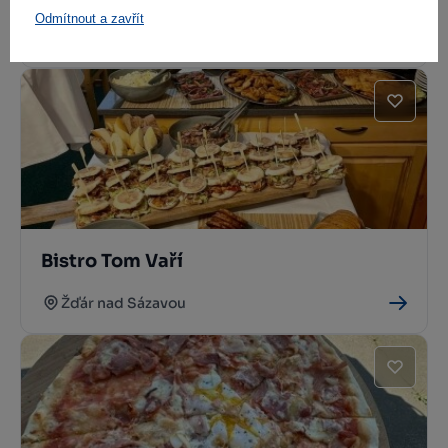
Odmítnout a zavřít
Hamry nad Sázavou
Bistro Tom Vaří
Žďár nad Sázavou