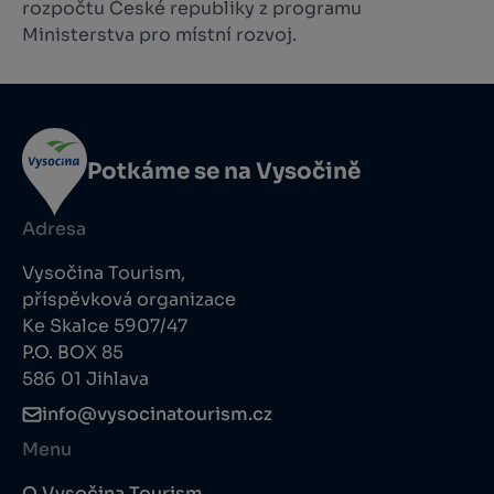
rozpočtu České republiky z programu
Ministerstva pro místní rozvoj.
Potkáme se na Vysočině
Adresa
Vysočina Tourism,
příspěvková organizace
Ke Skalce 5907/47
P.O. BOX 85
586 01 Jihlava
info@vysocinatourism.cz
Menu
O Vysočina Tourism