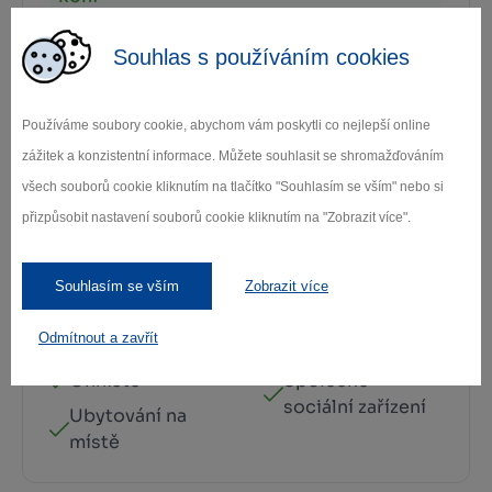
Turistika s
Ne
Souhlas s používáním cookies
vozem
Výuka jízdy
Ano
Používáme soubory cookie, abychom vám poskytli co nejlepší online
na koni
zážitek a konzistentní informace. Můžete souhlasit se shromažďováním
Vyjížďky s
Ano
všech souborů cookie kliknutím na tlačítko "Souhlasím se vším" nebo si
klientem
přizpůsobit nastavení souborů cookie kliknutím na "Zobrazit více".
Souhlasím se vším
Zobrazit více
Možnost
Obchod s
Odmítnout a zavřít
ubytování
potravinami
Ohniště
Společné
sociální zařízení
Ubytování na
místě