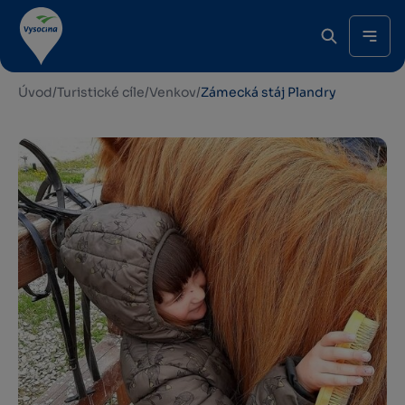
Úvod
/
Turistické cíle
/
Venkov
/
Zámecká stáj Plandry