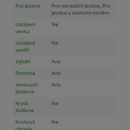
Pro jezdce
Pro rekreační jezdce, Pro
jezdce s vlastním koněm
Ustájení
Ne
venku
Ustájení
Ne
uvnitř
Výběh
Ano
Pastvina
Ano
Venkovní
Ano
jízdárna
Krytá
Ne
jízdárna
Kruhová
Ne
ohrada