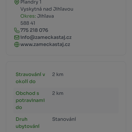
Plandry 1
Vyskytná nad Jihlavou
Okres:
Jihlava
588 41
775 218 076
info@zameckastaj.cz
www.zameckastaj.cz
Stravování v
2 km
okolí do
Obchod s
2 km
potravinami
do
Druh
Stanování
ubytování