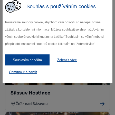
Souhlas s používáním cookies
Používáme soubory cookie, abychom vám poskytli co nejlepší online
Oáza Thai Bistro
zážitek a konzistentní informace. Můžete souhlasit se shromažďováním
Žďár nad Sázavou
všech souborů cookie kliknutím na tlačítko "Souhlasím se vším" nebo si
přizpůsobit nastavení souborů cookie kliknutím na "Zobrazit více".
Souhlasím se vším
Zobrazit více
Odmítnout a zavřít
Süssuv Hostinec
Žďár nad Sázavou