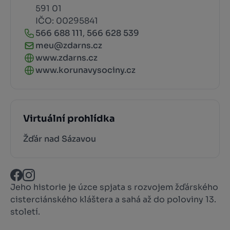
591 01
IČO: 00295841
566 688 111
,
566 628 539
meu@zdarns.cz
www.zdarns.cz
www.korunavysociny.cz
Virtuální prohlídka
Žďár nad Sázavou
Jeho historie je úzce spjata s rozvojem žďárského
cisterciánského kláštera a sahá až do poloviny 13.
století.