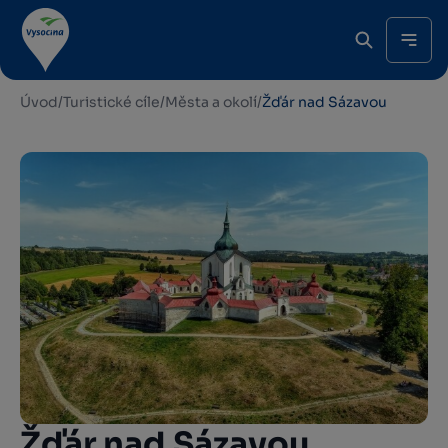
Úvod
/
Turistické cíle
/
Města a okolí
/
Žďár nad Sázavou
Žďár nad Sázavou