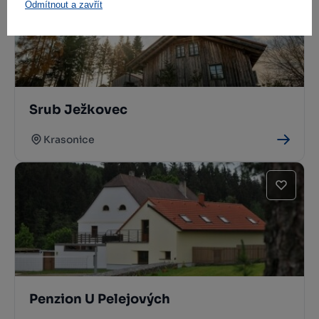
Odmítnout a zavřít
Srub Ježkovec
Krasonice
Penzion U Pelejových