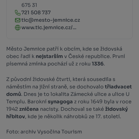
675 31
721 508 737
tic@mesto-jemnice.cz
www.tic.jemnice.cz/...
Město Jemnice patří k obcím, kde se židovská
obec řadí k
nejstarším
v České republice. První
písemná zmínka pochází už z roku
1336
.
Z původní židovské čtvrti, která sousedila s
náměstím na jižní straně, se dochovalo
třiadvacet
domů
. Dnes je to lokalita Zámecké ulice a ulice U
Templu. Barokní
synagoga
z roku 1649 byla v roce
1942
zničena
nacisty. Dochoval se také
židovský
hřbitov
, kde je několik náhrobků ze 17. století.
Foto: archiv Vysočina Tourism