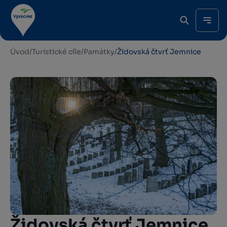
Úvod
/
Turistické cíle
/
Památky
/
Židovská čtvrť Jemnice
Židovská čtvrť Jemnice