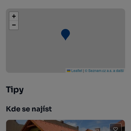
+
−
Leaflet
|
© Seznam.cz a.s. a další
Tipy
Kde se najíst