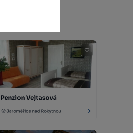
Penzion Vejtasová
Jaroměřice nad Rokytnou