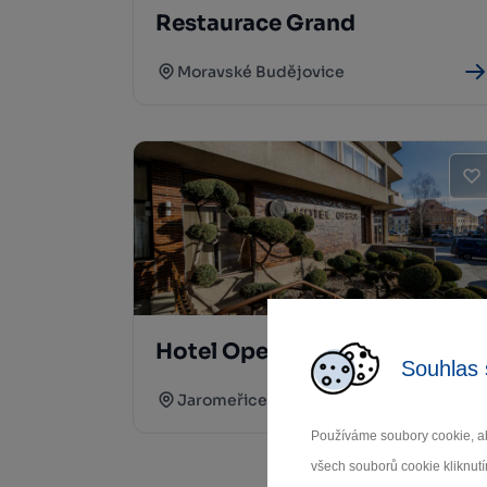
Restaurace Grand
Moravské Budějovice
Hotel Opera
Souhlas 
Jaromeřice n. Rokytnou
Používáme soubory cookie, ab
všech souborů cookie kliknutí