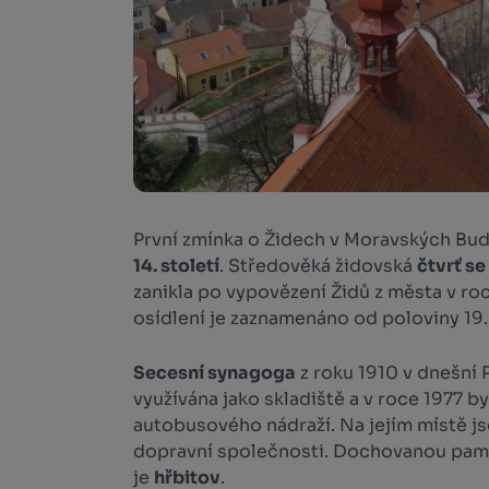
První zmínka o Židech v Moravských Bud
14. století
. Středověká židovská
čtvrť s
zanikla po vypovězení Židů z města v r
osídlení je zaznamenáno od poloviny 19. 
Secesní synagoga
z roku 1910 v dnešní P
využívána jako skladiště a v roce 1977 b
autobusového nádraží. Na jejím místě j
dopravní společnosti. Dochovanou pam
je
hřbitov
.