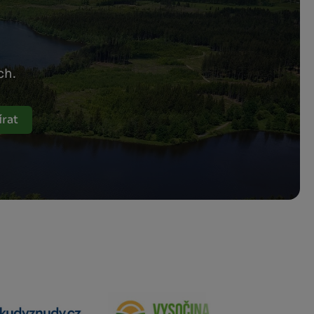
ch.
rat