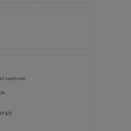
ční centrum
ce
7 511