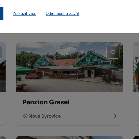
Další stravovací zařízení
Zobrazit více
Odmítnout a zavřít
Penzion Grasel
Nové Syrovice