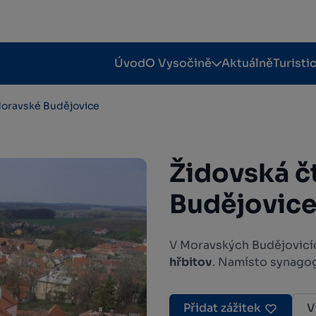
Úvod
O Vysočině
Aktuálně
Turisti
Moravské Budějovice
Židovská č
Budějovic
V Moravských Budějovicí
hřbitov
. Namísto synagog
Přidat zážitek
V