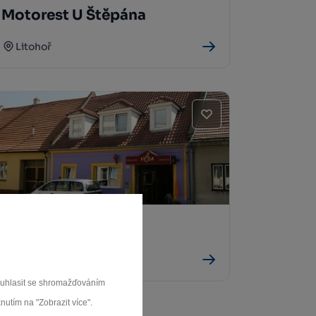
Motorest U Štěpána
Litohoř
Restaurace Viola
Jaromeřice n. Rokytnou
souhlasit se shromažďováním
nutím na "Zobrazit více".