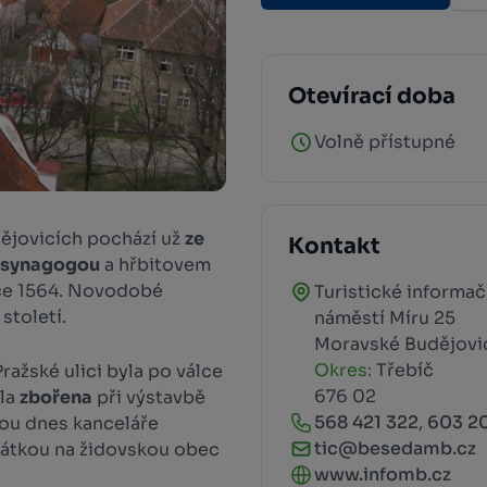
Otevírací doba
Volně přístupné
ějovicích pochází už
ze
Kontakt
e synagogou
a hřbitovem
oce 1564. Novodobé
Turistické informa
století.
náměstí Míru 25
Moravské Budějovi
Okres:
Třebíč
ražské ulici byla po válce
676 02
yla
zbořena
při výstavbě
568 421 322
,
603 20
sou dnes kanceláře
tic@besedamb.cz
átkou na židovskou obec
www.infomb.cz