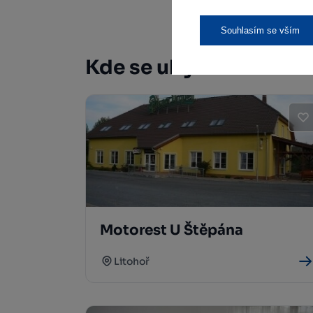
Souhlasím se vším
Kde se ubytovat
Motorest U Štěpána
Litohoř