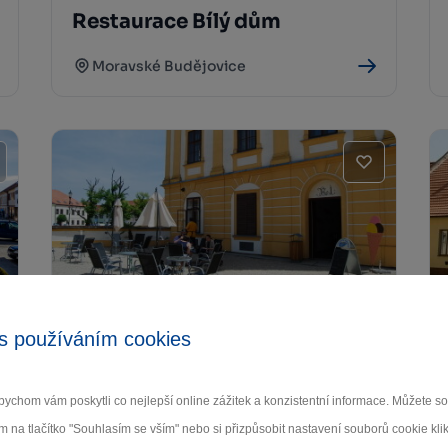
Restaurace Bílý dům
Moravské Budějovice
Kavárna Splněný sen
s používáním cookies
Jaroměřice nad Rokytnou
ychom vám poskytli co nejlepší online zážitek a konzistentní informace. Můžete 
m na tlačítko "Souhlasím se vším" nebo si přizpůsobit nastavení souborů cookie klik