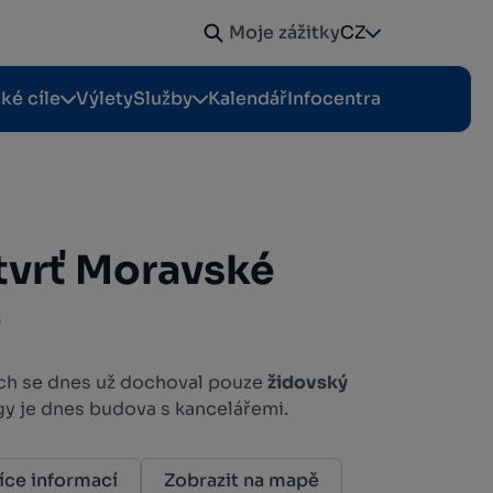
Moje zážitky
CZ
cké cíle
Výlety
Služby
Kalendář
Infocentra
tvrť Moravské
e
ch se dnes už dochoval pouze
židovský
y je dnes budova s kancelářemi.
íce informací
Zobrazit na mapě