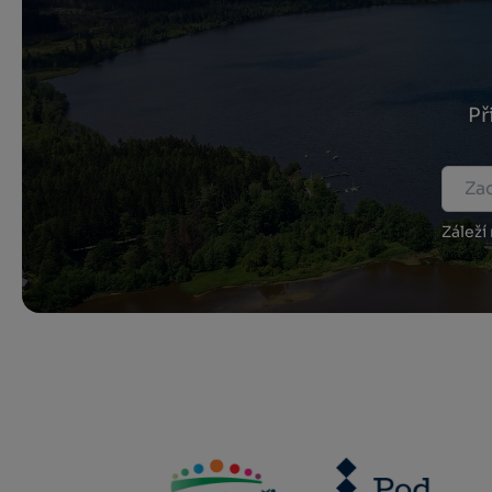
Př
Záleží