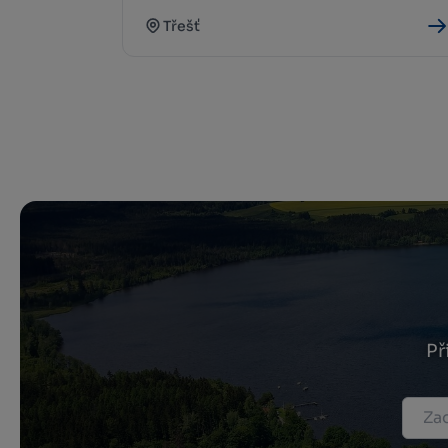
Třešť
Př