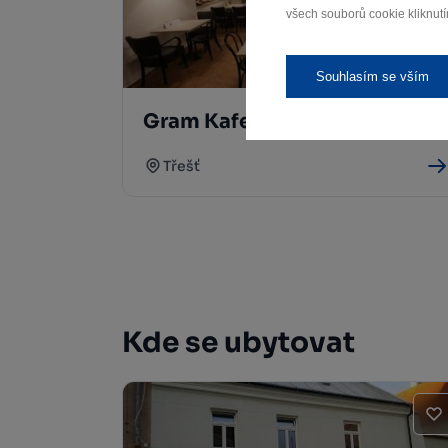
všech souborů cookie kliknutí
Souhlasím se vším
Gram Kafe
Třešť
Kde se ubytovat