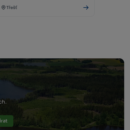
Třešť
ch.
rat