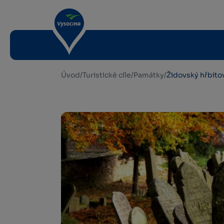
Úvod
/
Turistické cíle
/
Památky
/
Židovský hřbito