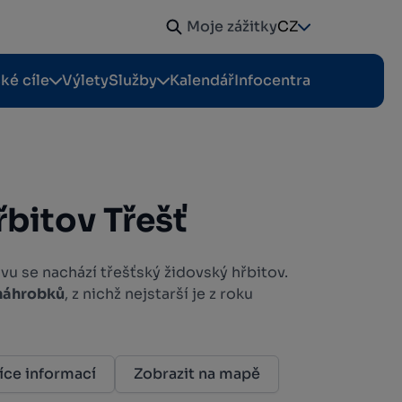
Moje zážitky
CZ
cké cíle
Výlety
Služby
Kalendář
Infocentra
řbitov Třešť
u se nachází třešťský židovský hřbitov.
 náhrobků
, z nichž nejstarší je z roku
íce informací
Zobrazit na mapě