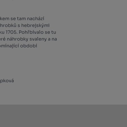
lkem se tam nachází
hrobků s hebrejskými
ku 1705. Pohřbívalo se tu
eré náhrobky svaleny a na
omínající období
ůpková