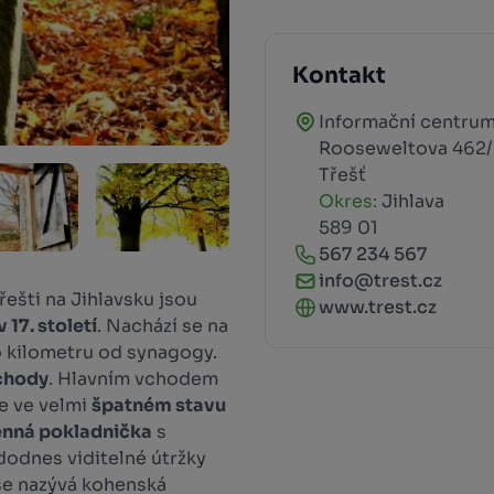
Kontakt
Informační centrum
Rooseweltova 462
Třešť
Okres:
Jihlava
589 01
567 234 567
info@trest.cz
ešti na Jihlavsku jsou
www.trest.cz
v 17. století
. Nachází se na
 kilometru od synagogy.
chody
. Hlavním vchodem
je ve velmi
špatném stavu
nná pokladnička
s
dodnes viditelné útržky
se nazývá kohenská