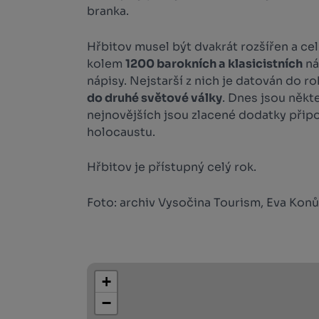
branka.
Hřbitov musel být dvakrát rozšířen a ce
kolem
1200 barokních a klasicistních
ná
nápisy. Nejstarší z nich je datován do ro
do druhé světové války
. Dnes jsou někt
nejnovějších jsou zlacené dodatky přip
holocaustu.
Hřbitov je přístupný celý rok.
Foto: archiv Vysočina Tourism, Eva Kon
+
−