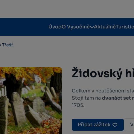
Úvod
O Vysočině
Aktuálně
Turisti
v Třešť
Židovský h
Celkem v neutěšeném stav
Stojí tam na
dvanáct set
1705.
Přidat zážitek
V