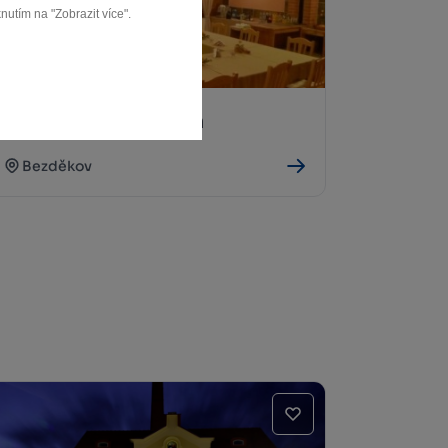
nutím na "Zobrazit více".
Restaurace QRanch
Bezděkov