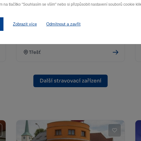
m na tlačítko "Souhlasím se vším" nebo si přizpůsobit nastavení souborů cookie klik
Zobrazit více
Odmítnout a zavřít
Lesní bar Pod Kratiznou
Třešť
Další stravovací zařízení