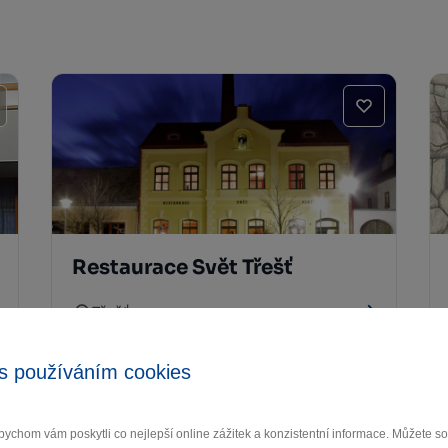
Restaurace Svět Třešť
Třešť
s používáním cookies
ychom vám poskytli co nejlepší online zážitek a konzistentní informace. Můžete 