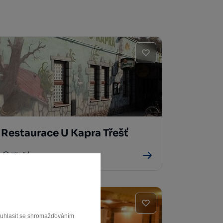
Restaurace U Kapra Třešť
Třešť
souhlasit se shromažďováním