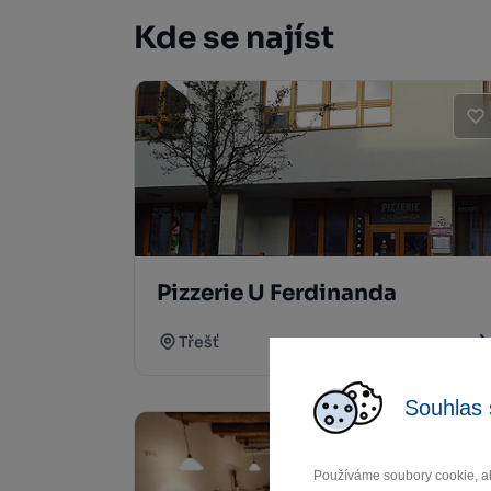
Kde se najíst
Pizzerie U Ferdinanda
Třešť
Souhlas 
Používáme soubory cookie, ab