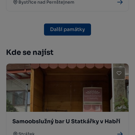
Bystřice nad Pernštejnem
Další památky
Kde se najíst
Samoobslužný bar U Statkářky v Habří
Strážek