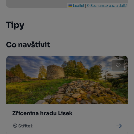
Leaflet
|
© Seznam.cz a.s. a další
Tipy
Co navštívit
Zřícenina hradu Lísek
Střítež