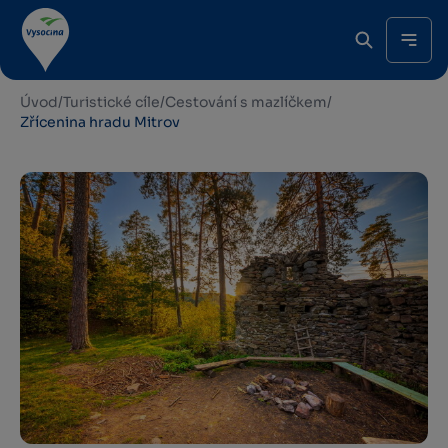
Úvod
/
Turistické cíle
/
Cestování s mazlíčkem
/
Zřícenina hradu Mitrov