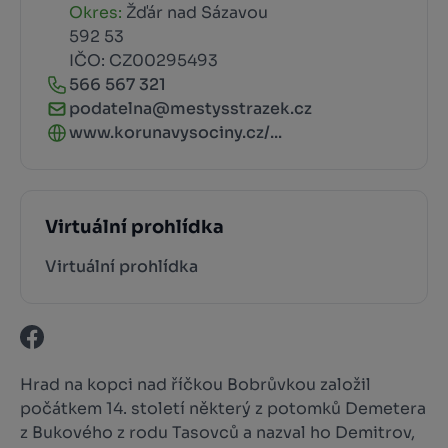
Okres:
Žďár nad Sázavou
592 53
IČO: CZ00295493
566 567 321
podatelna@mestysstrazek.cz
www.korunavysociny.cz/...
Virtuální prohlídka
Virtuální prohlídka
Hrad na kopci nad říčkou Bobrůvkou založil
počátkem 14. století některý z potomků Demetera
z Bukového z rodu Tasovců a nazval ho Demitrov,