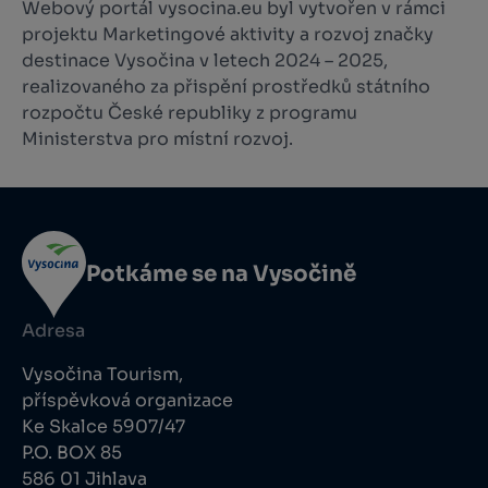
Webový portál vysocina.eu byl vytvořen v rámci
projektu Marketingové aktivity a rozvoj značky
destinace Vysočina v letech 2024 – 2025,
realizovaného za přispění prostředků státního
rozpočtu České republiky z programu
Ministerstva pro místní rozvoj.
Potkáme se na Vysočině
Adresa
Vysočina Tourism,
příspěvková organizace
Ke Skalce 5907/47
P.O. BOX 85
586 01 Jihlava