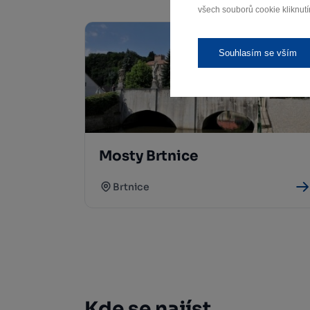
všech souborů cookie kliknutí
Souhlasím se vším
Mosty Brtnice
Brtnice
Kde se najíst