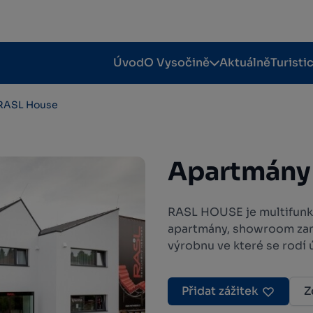
Úvod
O Vysočině
Aktuálně
Turisti
RASL House
Apartmány
RASL HOUSE je multifunkč
apartmány, showroom zam
výrobnu ve které se rodí 
Přidat zážitek
Z