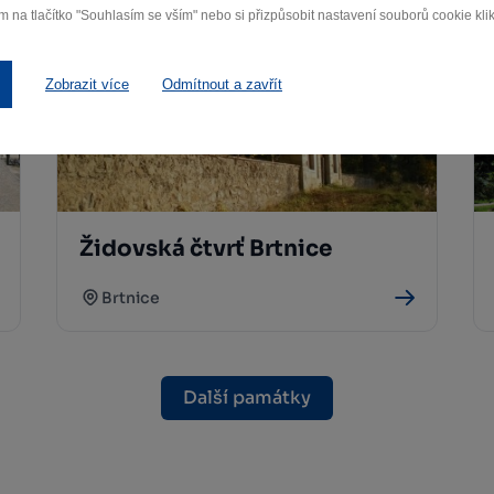
m na tlačítko "Souhlasím se vším" nebo si přizpůsobit nastavení souborů cookie klik
Zobrazit více
Odmítnout a zavřít
Židovská čtvrť Brtnice
Brtnice
Další památky