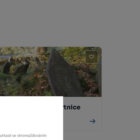
Židovský hřbitov Brtnice
Brtnice
souhlasit se shromažďováním