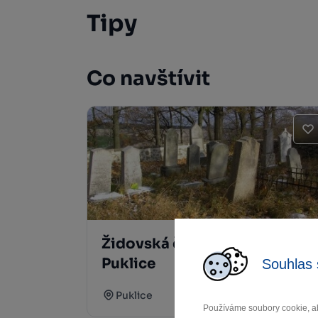
Tipy
Co navštívit
Židovská čtvrť a hřbitov
Puklice
Souhlas 
Puklice
Používáme soubory cookie, ab