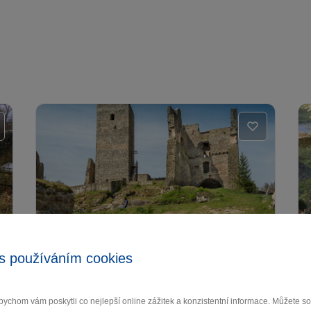
Zřícenina hradu Rokštejn
s používáním cookies
Brtnice
ychom vám poskytli co nejlepší online zážitek a konzistentní informace. Můžete 