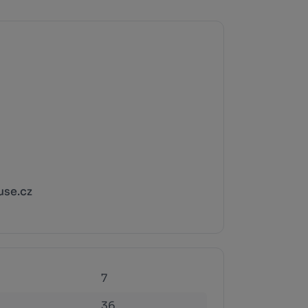
use.cz
7
36