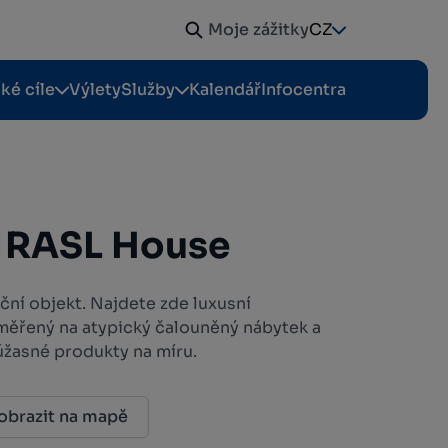
Moje zážitky
CZ
cké cíle
Výlety
Služby
Kalendář
Infocentra
 RASL House
ní objekt. Najdete zde luxusní
ěřený na atypický čalouněný nábytek a
úžasné produkty na míru.
obrazit na mapě