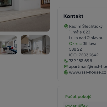
Kontakt
Radim Šlechtický
1. máje 623
Luka nad Jihlavou
Okres:
Jihlava
588 22
IČO: 76036642
732 153 696
apartman@rasl-ho
www.rasl-house.cz
Počet pokojů
Počet lůžek