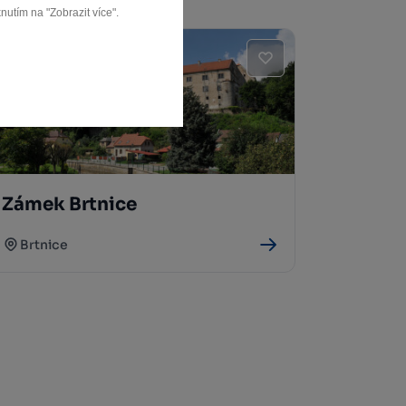
nutím na "Zobrazit více".
Zámek Brtnice
Brtnice