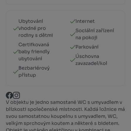
Ubytování
Internet
vhodné pro
Sociální zařízení
rodiny s dětmi
na pokoji
Certifkovaná
Parkování
baby friendly
Úschovna
ubytování
zavazadel/kol
Bezbariérový
přístup
V objektu je jedno samostané WC s umyvadlem v
blízkosti společenské místnosti. Každá ložnice má
svou samostatnou koupelnu s umyvadlem, WC,
velkým sprchovým koutem a některé s bidetem.
Objekt je vytápěn elektřinou v kombinaci se