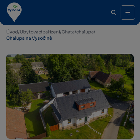
Úvod
/
Ubytovací zařízení
/
Chata/chalupa
/
Chalupa na Vysočině