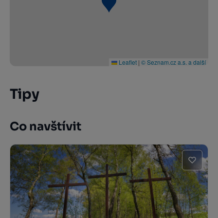
Leaflet
|
© Seznam.cz a.s. a další
Tipy
Co navštívit