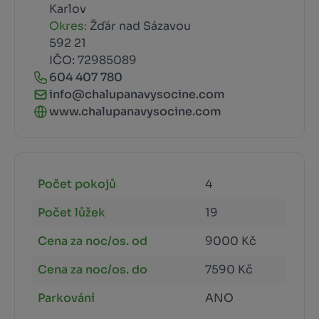
Karlov
Okres:
Žďár nad Sázavou
592 21
IČO: 72985089
604 407 780
info@chalupanavysocine.com
www.chalupanavysocine.com
Počet pokojů
4
Počet lůžek
19
Cena za noc/os. od
9000 Kč
Cena za noc/os. do
7590 Kč
Parkování
ANO