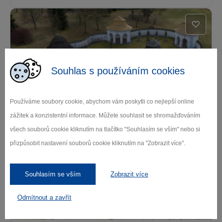
Souhlas s používáním cookies
Používáme soubory cookie, abychom vám poskytli co nejlepší online
Dolní hřbitov Žďár nad Sázavou
zážitek a konzistentní informace. Můžete souhlasit se shromažďováním
Žďár nad Sázavou
všech souborů cookie kliknutím na tlačítko "Souhlasím se vším" nebo si
přizpůsobit nastavení souborů cookie kliknutím na "Zobrazit více".
Souhlasím se vším
Zobrazit více
Odmítnout a zavřít