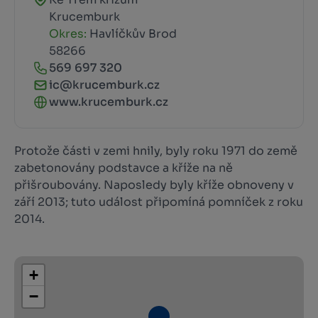
Krucemburk
Okres:
Havlíčkův Brod
58266
569 697 320
ic@krucemburk.cz
www.krucemburk.cz
Protože části v zemi hnily, byly roku 1971 do země
zabetonovány podstavce a kříže na ně
přišroubovány. Naposledy byly kříže obnoveny v
září 2013; tuto událost připomíná pomníček z roku
2014.
+
−