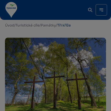
Úvod
/
Turistické cíle
/
Památky
/
Tři kříže