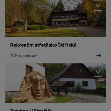
Rekreační středisko Štíří důl
Krucemburk
Penzion U Strašilů