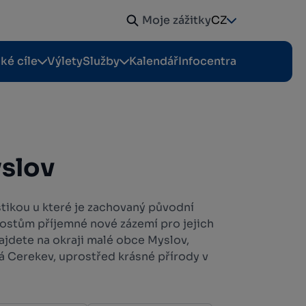
Moje zážitky
CZ
cké cíle
Výlety
Služby
Kalendář
Infocentra
slov
stikou u které je zachovaný původní
hostům příjemné nové zázemí pro jejich
najdete na okraji malé obce Myslov,
á Cerekev, uprostřed krásné přírody v