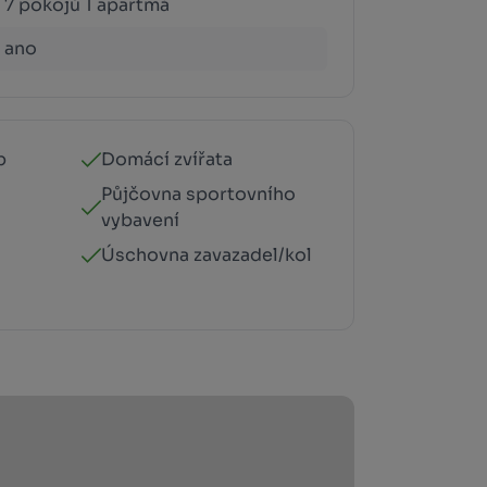
7 pokojů 1 apartmá
ano
p
Domácí zvířata
Půjčovna sportovního
vybavení
Úschovna zavazadel/kol