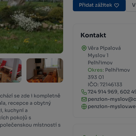
Přidat zážitek
V
Kontakt
Věra Pípalová
Myslov 1
Pelhřimov
Okres:
Pelhřimov
393 01
IČO: 72146133
724 914 969
,
602 4
achází se zde i kompletně
penzion-myslov@c
ala, recepce a obytný
penzion-myslov.we
, kuchyní a
cích pokojů s
společenskou místností s