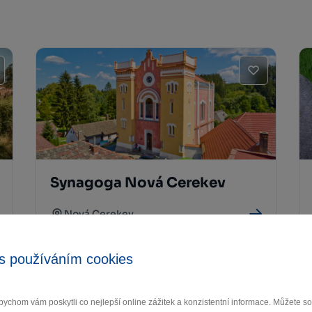
Synagoga Nová Cerekev
Nová Cerekev
s používáním cookies
ychom vám poskytli co nejlepší online zážitek a konzistentní informace. Můžete 