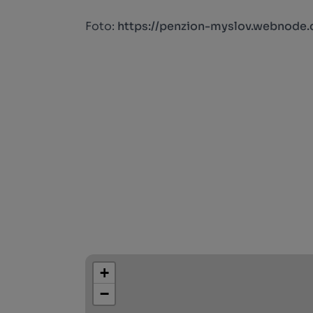
Foto:
https://penzion-myslov.webnode.
+
−