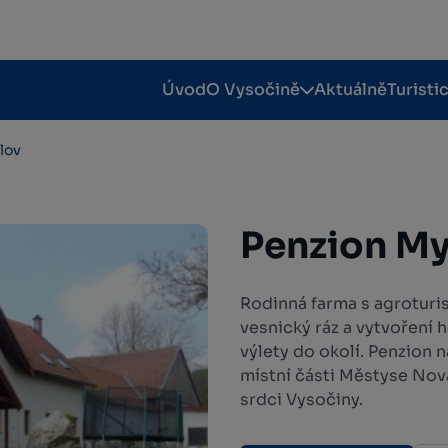
Úvod
O Vysočině
Aktuálně
Turisti
lov
Penzion My
Rodinná farma s agroturi
vesnický ráz a vytvoření 
výlety do okolí. Penzion 
místní části Městyse Nov
srdci Vysočiny.