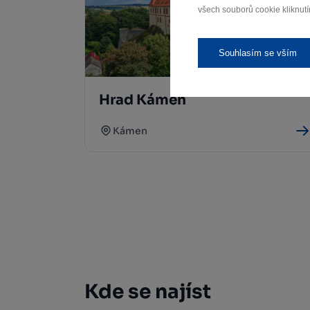
všech souborů cookie kliknutí
Souhlasím se vším
Hrad Kámen
Kámen
Kde se najíst