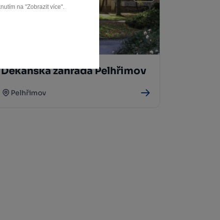
nutím na "Zobrazit více".
Děkanská zahrada Pelhřimov
Pelhřimov