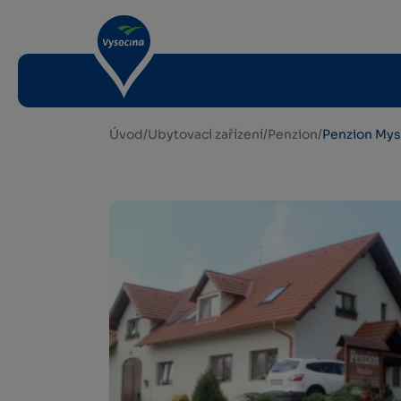
Úvod
/
Ubytovací zařízení
/
Penzion
/
Penzion Mys