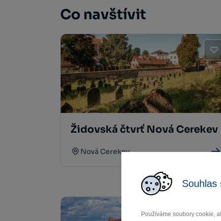
Co navštívit
Židovská čtvrť Nová Cerekev
Nová Cerekev
Souhlas 
Používáme soubory cookie, ab