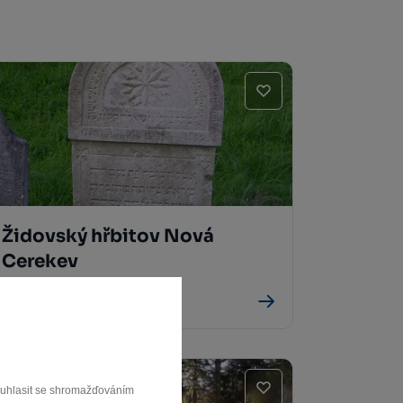
Židovský hřbitov Nová
Cerekev
Nová Cerekev
souhlasit se shromažďováním