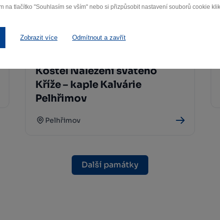
m na tlačítko "Souhlasím se vším" nebo si přizpůsobit nastavení souborů cookie klik
Zobrazit více
Odmítnout a zavřít
Kostel Nalezení svatého
Kříže – kaple Kalvárie
Pelhřimov
Pelhřimov
Další památky