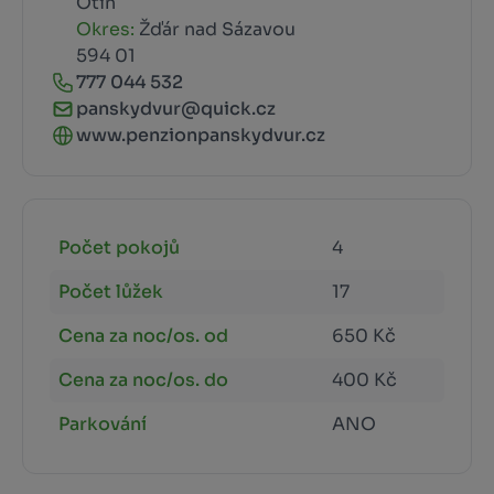
Otín
Okres:
Žďár nad Sázavou
594 01
777 044 532
panskydvur@quick.cz
www.penzionpanskydvur.cz
Počet pokojů
4
Počet lůžek
17
Cena za noc/os. od
650 Kč
Cena za noc/os. do
400 Kč
Parkování
ANO