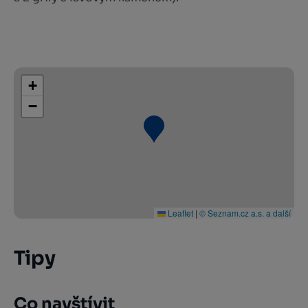
+
−
Leaflet
|
© Seznam.cz a.s. a další
Tipy
Co navštívit