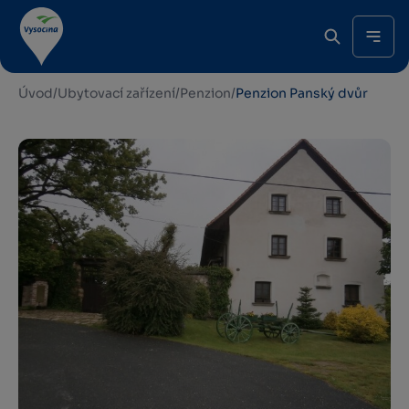
Úvod
/
Ubytovací zařízení
/
Penzion
/
Penzion Panský dvůr