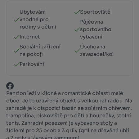
Ubytování
Sportoviště
vhodné pro
Půjčovna
rodiny s dětmi
sportovního
Internet
vybavení
Sociální zařízení
Úschovna
na pokoji
zavazadel/kol
Parkování
Penzion leží v klidné a romantické oblasti malé
obce. Je to uzavřený objekt s velkou zahradou. Na
zahradě je k dispozici bazén se solárním ohřevem,
trampolína, pískoviště pro děti a houpačky, stolní
tenis. Zahradní posezení je vybaveno stoly a
židlemi pro 25 osob a 3 grily (gril na dřevěné uhlí
a 2 grily s lávovým kamenem).