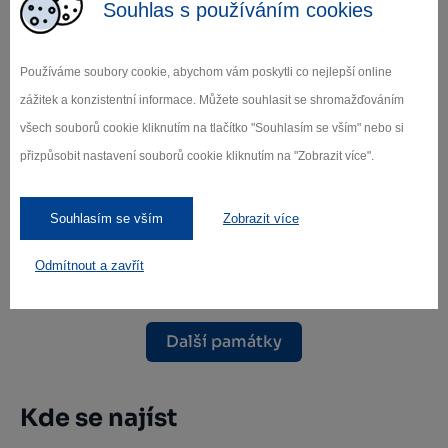
Souhlas s používáním cookies
Používáme soubory cookie, abychom vám poskytli co nejlepší online
zážitek a konzistentní informace. Můžete souhlasit se shromažďováním
všech souborů cookie kliknutím na tlačítko "Souhlasím se vším" nebo si
přizpůsobit nastavení souborů cookie kliknutím na "Zobrazit více".
Špitální kostel sv. Kříže Velké Meziříčí
Souhlasím se vším
Zobrazit více
Velké Meziříčí
Odmítnout a zavřít
Další památky
Kde se najíst