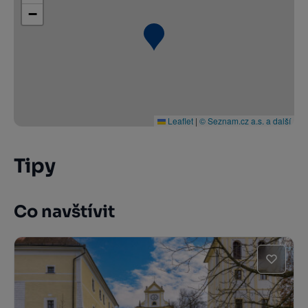
−
Leaflet
|
© Seznam.cz a.s. a další
Tipy
Co navštívit