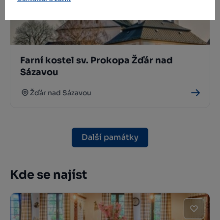
Farní kostel sv. Prokopa Žďár nad
Sázavou
Žďár nad Sázavou
Další památky
Kde se najíst