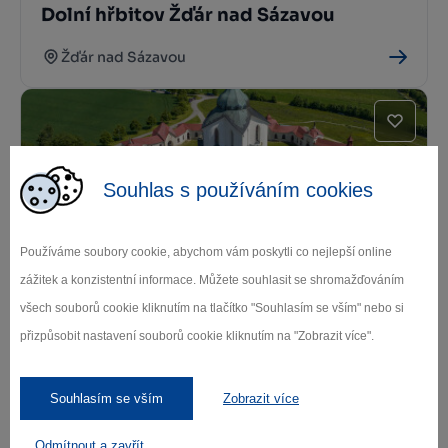
Dolní hřbitov Žďár nad Sázavou
Žďár nad Sázavou
Souhlas s používáním cookies
Používáme soubory cookie, abychom vám poskytli co nejlepší online
Poutní kostel sv. Jana Nepomuckého
zážitek a konzistentní informace. Můžete souhlasit se shromažďováním
na Zelené hoře (UNESCO)
všech souborů cookie kliknutím na tlačítko "Souhlasím se vším" nebo si
přizpůsobit nastavení souborů cookie kliknutím na "Zobrazit více".
Žďár nad Sázavou
Souhlasím se vším
Zobrazit více
Odmítnout a zavřít