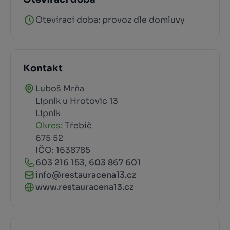
Otevírací doba: provoz dle domluvy
Kontakt
Luboš Mrňa
Lipník u Hrotovic 13
Lipník
Okres:
Třebíč
675 52
IČO: 1638785
603 216 153
,
603 867 601
info@restauracena13.cz
www.restauracena13.cz