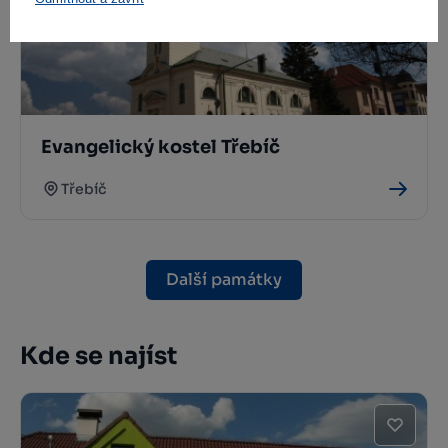
Evangelický kostel Třebíč
Třebíč
Další památky
Kde se najíst