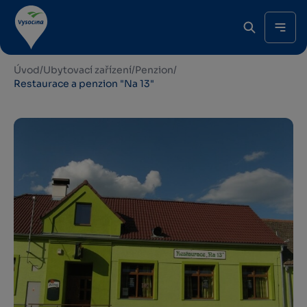
Úvod
/
Ubytovací zařízení
/
Penzion
/
Restaurace a penzion "Na 13"