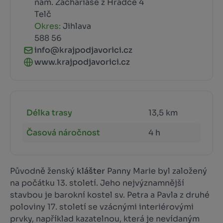
nám. Zachariáše z Hradce 4
Telč
Okres:
Jihlava
588 56
info@krajpodjavorici.cz
www.krajpodjavorici.cz
Délka trasy
13,5 km
Časová náročnost
4 h
Původně ženský
klášter
Panny Marie byl založený
na počátku 13. století. Jeho nejvýznamnější
stavbou je barokní kostel sv. Petra a Pavla z druhé
poloviny 17. století se vzácnými interiérovými
prvky, například kazatelnou, která je nevídaným