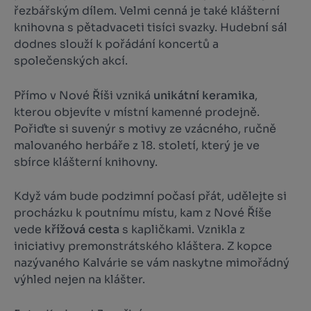
řezbářským dílem. Velmi cenná je také klášterní
knihovna s pětadvaceti tisíci svazky. Hudební sál
dodnes slouží k pořádání koncertů a
společenských akcí.
Přímo v Nové Říši vzniká
unikátní keramika
,
kterou objevíte v místní kamenné prodejně.
Pořiďte si suvenýr s motivy ze vzácného, ručně
malovaného herbáře z 18. století, který je ve
sbírce klášterní knihovny.
Když vám bude podzimní počasí přát, udělejte si
procházku k poutnímu místu, kam z Nové Říše
vede
křížová cesta
s kapličkami. Vznikla z
iniciativy premonstrátského kláštera. Z kopce
nazývaného Kalvárie se vám naskytne mimořádný
výhled nejen na klášter.