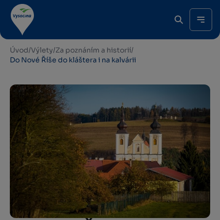
Úvod
/
Výlety
/
Za poznáním a historií
/
Do Nové Říše do kláštera i na kalvárii