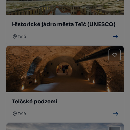
Historické jádro města Telč (UNESCO)
Telč
Telčské podzemí
Telč