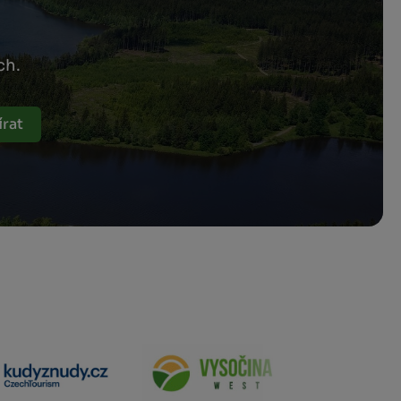
ch.
rat