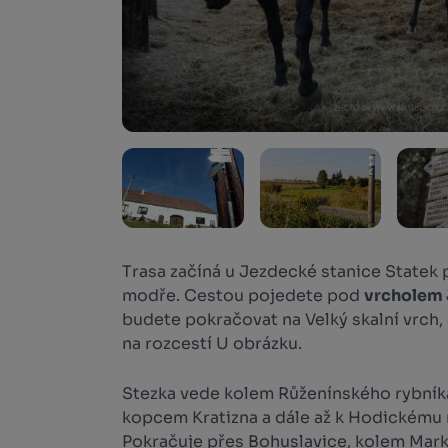
Trasa začíná u Jezdecké stanice Statek 
modře. Cestou pojedete pod
vrcholem 
budete pokračovat na Velký skalní vrch, d
na rozcestí U obrázku.
Stezka vede kolem Růženínského rybník
kopcem Kratizna a dále až k Hodickému 
Pokračuje přes Bohuslavice, kolem Markv