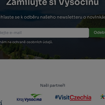
Zamilujte si Vysočinu
ihlaste se k odběru našeho newsletteru o novinká
Odebí
 nám na ochraně osobních údajů.
Naši partneři