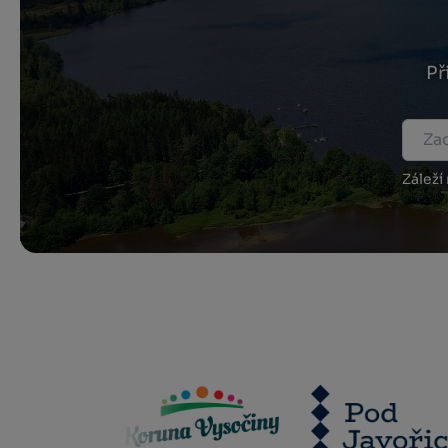
Př
Záleží