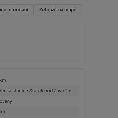
íce informací
Zobrazit na mapě
 km
ecká stanice Statek pod Javořicí
ovany
rá