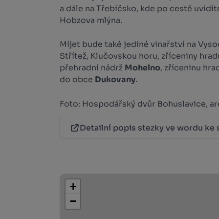
a dále na Třebíčsko, kde po cestě uvidít
Hobzova mlýna.
Míjet bude také jediné vinařství na Vyso
Střítež, Klučovskou horu, zříceniny hra
přehradní nádrž
Mohelno
, zříceninu hr
do obce
Dukovany
.
Foto: Hospodářský dvůr Bohuslavice, ar
Detailní popis stezky ve wordu ke 
+
−