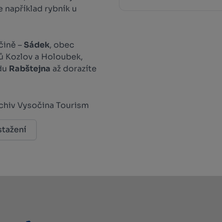
e například rybník u
čině –
Sádek
, obec
dů Kozlov a Holoubek,
adu
Rabštejna
až dorazíte
chiv Vysočina Tourism
stažení