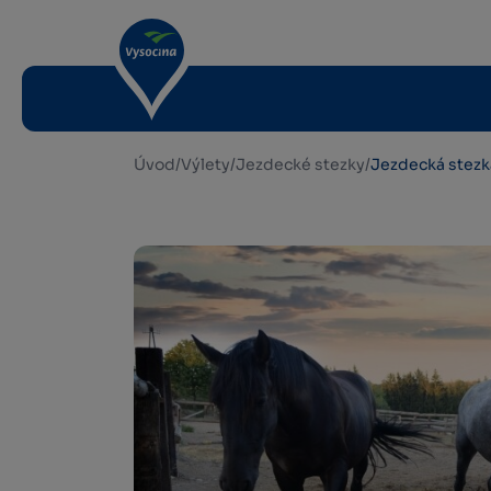
Úvod
/
Výlety
/
Jezdecké stezky
/
Jezdecká stezk