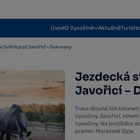
Úvod
O Vysočině
Aktuálně
Turisti
a Světlá pod Javořicí – Dukovany
Jezdecká s
Javořicí –
Trasa dlouhá 124 kilomet
Vysočiny Javořicí, kolem
Vysočiny. Na projížďce do
pramen Moravské Dyje.