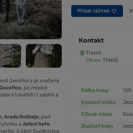
Přidat zážitek
V
Kontakt
Třebíč
Okres:
Třebíč
pod Javořicí a je značená
Javořice
, po modré
Délka trasy
129
ále k lokalitě U zabité a
Výchozí místo
Jezd
Cílové místo
Duk
a,
hradu Roštejn
, pod
rybníku a
Jelení hoře
.
Značení trasy
mod
artic, k obci Svojkovice