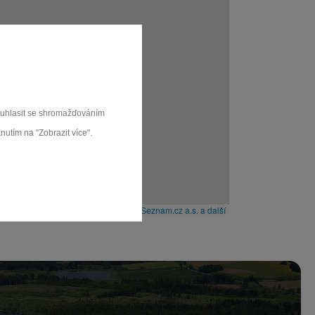
souhlasit se shromažďováním
nutím na "Zobrazit více".
Leaflet
|
© Seznam.cz a.s. a další