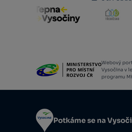
Webový portá
Vysočina v l
programu Min
Potkáme se na Vysoč