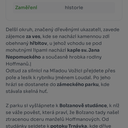
Zaměření
historie
Delší okruh, značený dřevěnými ukazateli, zavede
zájemce
za ves
, kde se nachází kamennou zdí
obehnaný
hřbitov
, u jehož vchodu se pod
mohutnými lipami nachází
kaple sv. Jana
Nepomuckého
a současně hrobka rodiny
Hoffmanů.|
Odtud za silnicí na Mladou Vožici přejdete přes
pole a lesík k rybníku jménem Loudal. Po jeho
hrázi se dostanete do
zámeckého parku
, kde
stávala skelná huť.
Z parku si vyšlápnete k
Bolzanově studánce
, k níž
se váže pověst, která praví, že Bolzano tady našel
ztracenou dceru manželů Hoffmanových. Od
studánky sejdete k
potoku Trnávka
, kde dříve