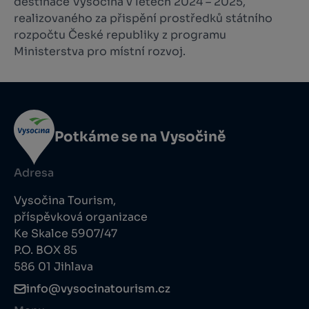
destinace Vysočina v letech 2024 – 2025,
realizovaného za přispění prostředků státního
rozpočtu České republiky z programu
Ministerstva pro místní rozvoj.
Potkáme se na Vysočině
Adresa
Vysočina Tourism,
příspěvková organizace
Ke Skalce 5907/47
P.O. BOX 85
586 01 Jihlava
info@vysocinatourism.cz