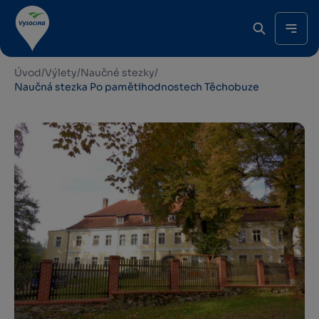
Úvod
/
Výlety
/
Naučné stezky
/
Naučná stezka Po pamětihodnostech Těchobuze