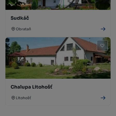
Sudkáč
Obrataň
Chalupa Litohošť
Litohošť