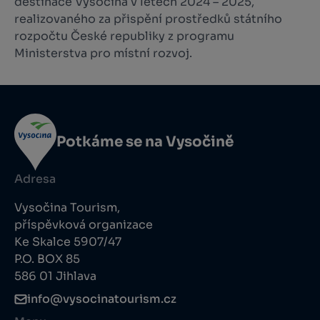
destinace Vysočina v letech 2024 – 2025,
realizovaného za přispění prostředků státního
rozpočtu České republiky z programu
Ministerstva pro místní rozvoj.
Potkáme se na Vysočině
Adresa
Vysočina Tourism,
příspěvková organizace
Ke Skalce 5907/47
P.O. BOX 85
586 01 Jihlava
info@vysocinatourism.cz