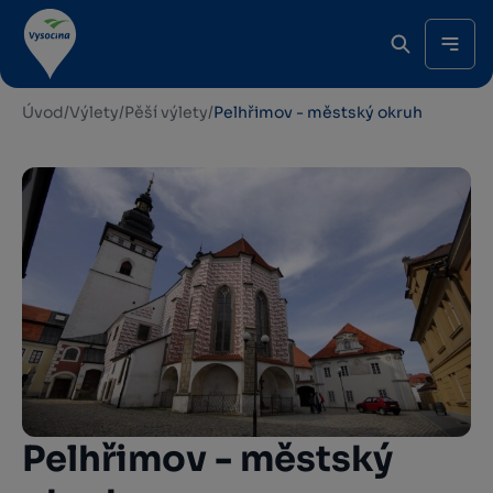
Úvod
/
Výlety
/
Pěší výlety
/
Pelhřimov - městský okruh
Pelhřimov - městský