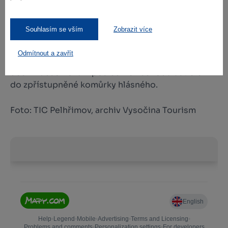
V roli hlásného střežícího město –
vyhlídková věž
Souhlasím se vším
Zobrazit více
kostela sv. Bartoloměje
Během zdolávání 148 schodů prochází turisté
Odmítnout a zavřít
kolem pelhřimovských zvonů, kde mohou nabrat
dech k absolvování posledních schodů ústících
do zpřístupněné komůrky hlásného.
Foto: TIC Pelhřimov, archiv Vysočina Tourism