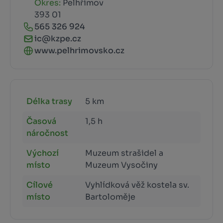
Okres:
Pelhřimov
393 01
565 326 924
ic@kzpe.cz
www.pelhrimovsko.cz
Délka trasy
5 km
Časová
1,5 h
náročnost
Výchozí
Muzeum strašidel a
místo
Muzeum Vysočiny
Cílové
Vyhlídková věž kostela sv.
místo
Bartoloměje