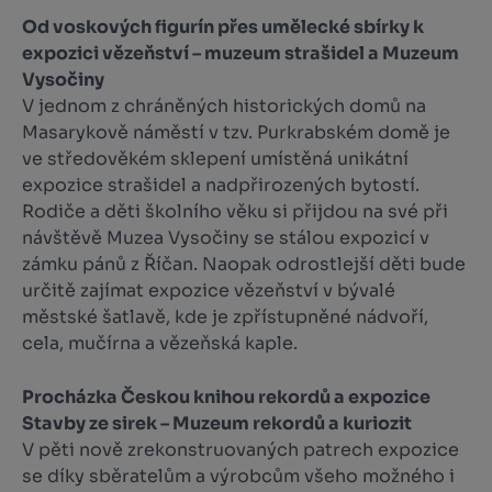
Od voskových figurín přes umělecké sbírky k
expozici vězeňství –
muzeum strašidel
a
Muzeum
Vysočiny
V jednom z chráněných historických domů na
Masarykově náměstí v tzv. Purkrabském domě je
ve středověkém sklepení umístěná unikátní
expozice strašidel a nadpřirozených bytostí.
Rodiče a děti školního věku si přijdou na své při
návštěvě Muzea Vysočiny se stálou expozicí v
zámku pánů z Říčan. Naopak odrostlejší děti bude
určitě zajímat expozice vězeňství v bývalé
městské šatlavě, kde je zpřístupněné nádvoří,
cela, mučírna a vězeňská kaple.
Procházka Českou knihou rekordů a expozice
Stavby ze sirek –
Muzeum rekordů a kuriozit
V pěti nově zrekonstruovaných patrech expozice
se díky sběratelům a výrobcům všeho možného i