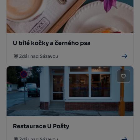
U bílé kočky a černého psa
Žďár nad Sázavou
Restaurace U Pošty
Žďár nad Sázavou