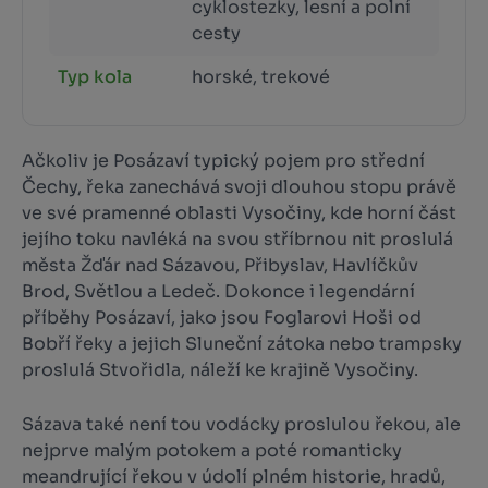
cyklostezky, lesní a polní
cesty
Typ kola
horské, trekové
Ačkoliv je Posázaví typický pojem pro střední
Čechy, řeka zanechává svoji dlouhou stopu právě
ve své pramenné oblasti Vysočiny, kde horní část
jejího toku navléká na svou stříbrnou nit proslulá
města Žďár nad Sázavou, Přibyslav, Havlíčkův
Brod, Světlou a Ledeč. Dokonce i legendární
příběhy Posázaví, jako jsou Foglarovi Hoši od
Bobří řeky a jejich Sluneční zátoka nebo trampsky
proslulá Stvořidla, náleží ke krajině Vysočiny.
Sázava také není tou vodácky proslulou řekou, ale
nejprve malým potokem a poté romanticky
meandrující řekou v údolí plném historie, hradů,