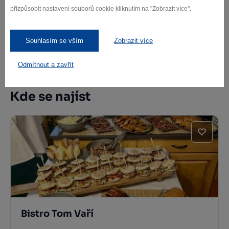
přizpůsobit nastavení souborů cookie kliknutím na "Zobrazit více".
Žďár nad Sázavou
Souhlasím se vším
Zobrazit více
Další památky
Odmítnout a zavřít
Kde se najíst
Bistro Tom Vaří