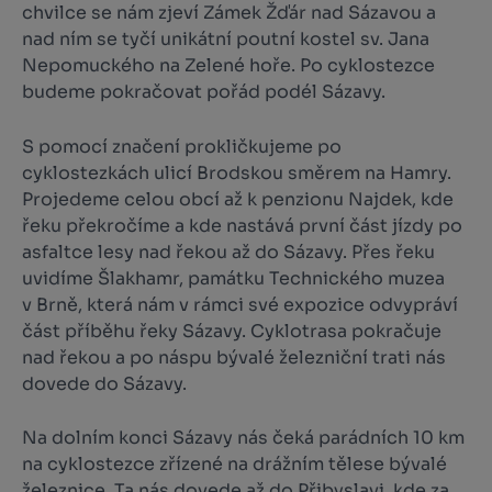
chvilce se nám zjeví Zámek Žďár nad Sázavou a
nad ním se tyčí unikátní poutní kostel sv. Jana
Nepomuckého na Zelené hoře. Po cyklostezce
budeme pokračovat pořád podél Sázavy.
S pomocí značení prokličkujeme po
cyklostezkách ulicí Brodskou směrem na Hamry.
Projedeme celou obcí až k penzionu Najdek, kde
řeku překročíme a kde nastává první část jízdy po
asfaltce lesy nad řekou až do Sázavy. Přes řeku
uvidíme Šlakhamr, památku Technického muzea
v Brně, která nám v rámci své expozice odvypráví
část příběhu řeky Sázavy. Cyklotrasa pokračuje
nad řekou a po náspu bývalé železniční trati nás
dovede do Sázavy.
Na dolním konci Sázavy nás čeká parádních 10 km
na cyklostezce zřízené na drážním tělese bývalé
železnice. Ta nás dovede až do Přibyslavi, kde za