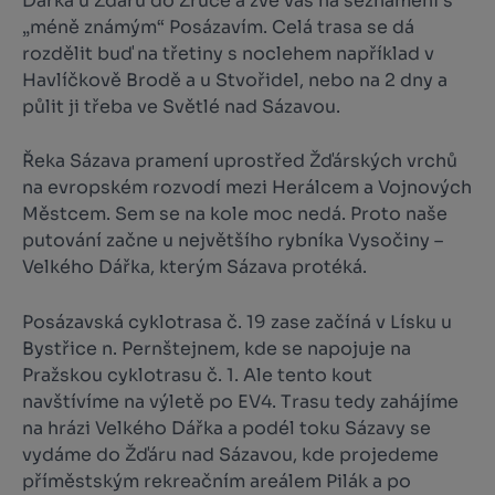
Dářka u Žďáru do Zruče a zve vás na seznámení s
„méně známým“ Posázavím. Celá trasa se dá
rozdělit buď na třetiny s noclehem například v
Havlíčkově Brodě a u Stvořidel, nebo na 2 dny a
půlit ji třeba ve Světlé nad Sázavou.
Řeka Sázava pramení uprostřed Žďárských vrchů
na evropském rozvodí mezi Herálcem a Vojnových
Městcem. Sem se na kole moc nedá. Proto naše
putování začne u největšího rybníka Vysočiny –
Velkého Dářka, kterým Sázava protéká.
Posázavská cyklotrasa č. 19 zase začíná v Lísku u
Bystřice n. Pernštejnem, kde se napojuje na
Pražskou cyklotrasu č. 1. Ale tento kout
navštívíme na výletě po EV4. Trasu tedy zahájíme
na hrázi Velkého Dářka a podél toku Sázavy se
vydáme do Žďáru nad Sázavou, kde projedeme
příměstským rekreačním areálem Pilák a po