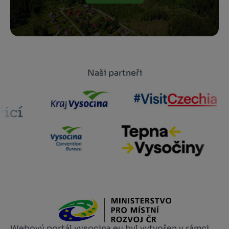
Naši partneři
Webový portál vysocina.eu byl vytvořen v rámci