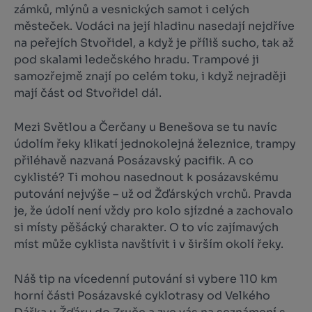
zámků, mlýnů a vesnických samot i celých
městeček. Vodáci na její hladinu nasedají nejdříve
na peřejích Stvořidel, a když je příliš sucho, tak až
pod skalami ledečského hradu. Trampové ji
samozřejmě znají po celém toku, i když nejraději
mají část od Stvořidel dál.
Mezi Světlou a Čerčany u Benešova se tu navíc
údolím řeky klikatí jednokolejná železnice, trampy
přiléhavě nazvaná Posázavský pacifik. A co
cyklisté? Ti mohou nasednout k posázavskému
putování nejvýše – už od Žďárských vrchů. Pravda
je, že údolí není vždy pro kolo sjízdné a zachovalo
si místy pěšácký charakter. O to víc zajímavých
míst může cyklista navštívit i v širším okolí řeky.
Náš tip na vícedenní putování si vybere 110 km
horní části Posázavské cyklotrasy od Velkého