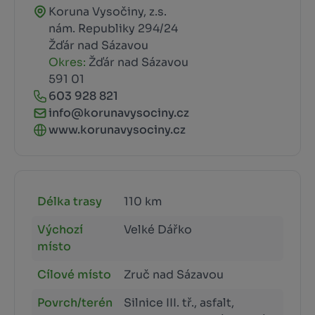
Koruna Vysočiny, z.s.
nám. Republiky 294/24
Žďár nad Sázavou
Okres:
Žďár nad Sázavou
591 01
603 928 821
info@korunavysociny.cz
www.korunavysociny.cz
Délka trasy
110 km
Výchozí
Velké Dářko
místo
Cílové místo
Zruč nad Sázavou
Povrch/terén
Silnice III. tř., asfalt,