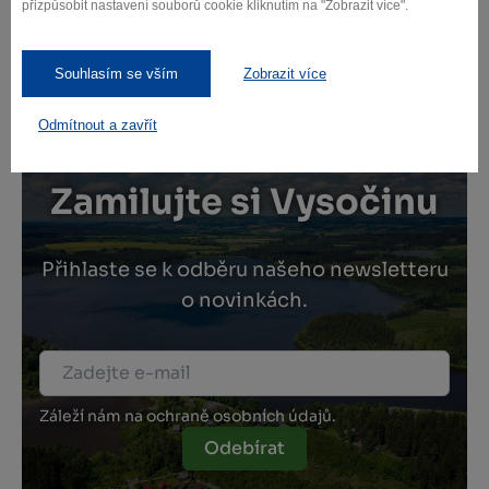
přizpůsobit nastavení souborů cookie kliknutím na "Zobrazit více".
Souhlasím se vším
Zobrazit více
Odmítnout a zavřít
Zamilujte si Vysočinu
Přihlaste se k odběru našeho newsletteru
o novinkách.
Záleží nám na ochraně osobních údajů.
Odebírat