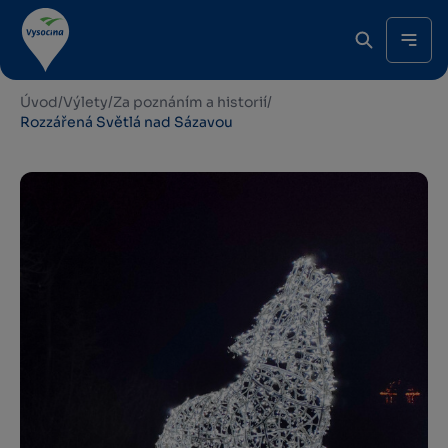
Úvod
/
Výlety
/
Za poznáním a historií
/
Rozzářená Světlá nad Sázavou