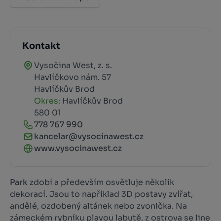
Kontakt
Vysočina West, z. s.
Havlíčkovo nám. 57
Havlíčkův Brod
Okres:
Havlíčkův Brod
580 01
778 767 990
kancelar@vysocinawest.cz
www.vysocinawest.cz
Park
zdobí a především osvětluje několik
dekorací. Jsou to například 3D postavy zvířat,
andělé, ozdobený altánek nebo zvonička. Na
zámeckém rybníku plavou labutě, z ostrova se line