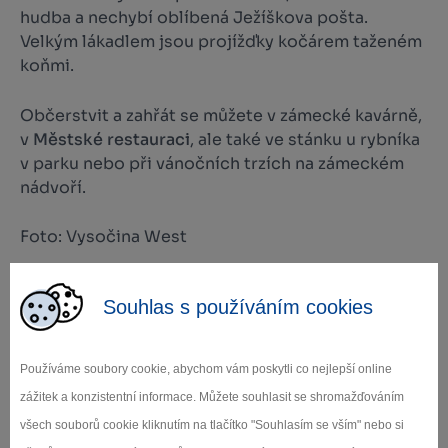
hudba a nechybí oblíbená Ježíškova pošta.
Velkým lákadlem jsou projížďky kočárem taženém
koňmi.
Občerstvit a zahřát se můžete v zámecké kavárně,
v
Městské restauraci
, ale také ve stánku u rybníka
v parku nebo při vánočních trzích na zámeckém
nádvoří.
Foto: Vysočina West
Souhlas s používáním cookies
Používáme soubory cookie, abychom vám poskytli co nejlepší online
zážitek a konzistentní informace. Můžete souhlasit se shromažďováním
všech souborů cookie kliknutím na tlačítko "Souhlasím se vším" nebo si