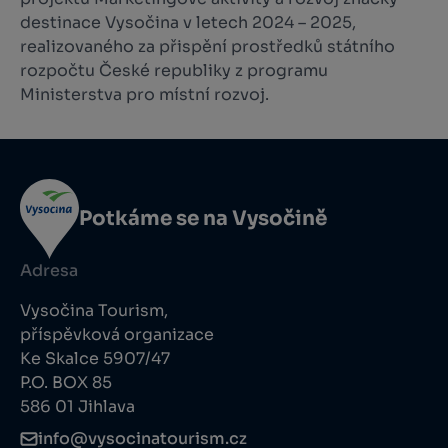
destinace Vysočina v letech 2024 – 2025,
realizovaného za přispění prostředků státního
rozpočtu České republiky z programu
Ministerstva pro místní rozvoj.
Potkáme se na Vysočině
Adresa
Vysočina Tourism,
příspěvková organizace
Ke Skalce 5907/47
P.O. BOX 85
586 01 Jihlava
info@vysocinatourism.cz