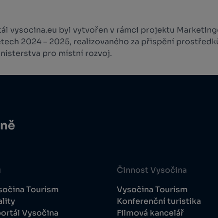
l vysocina.eu byl vytvořen v rámci projektu Marketingo
etech 2024 – 2025, realizovaného za přispění prostředk
isterstva pro místní rozvoj.
ině
u
Činnost Vysočina
sočina Tourism
Vysočina Tourism
lity
Konferenční turistika
ortál Vysočina
Filmová kancelář