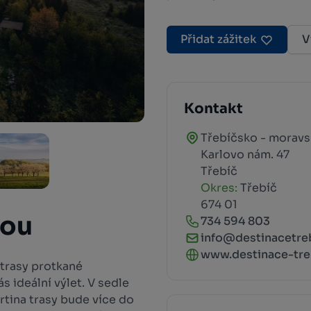
Přidat zážitek
V
Kontakt
Třebíčsko - moravs
Karlovo nám. 47
Třebíč
Okres:
Třebíč
674 01
dou
734 594 803
info@destinacetre
www.destinace-tre
trasy protkané
 ideální výlet. V sedle
vrtina trasy bude více do