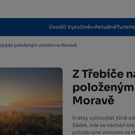
Úvod
O Vysočině
Aktuálně
Turisti
 nejvýše položeným vinicím na Moravě
Z Třebíče n
položeným 
Moravě
Krátký cyklovýlet jižně o
Sádek, kde se nachází ste
položenými vinicemi na M