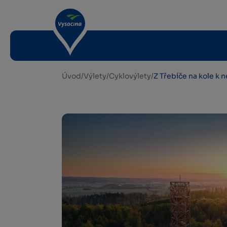
Úvod
/
Výlety
/
Cyklovýlety
/
Z Třebíče na kole k