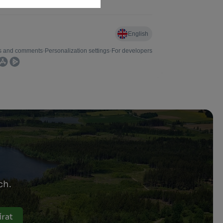
ch.
rat