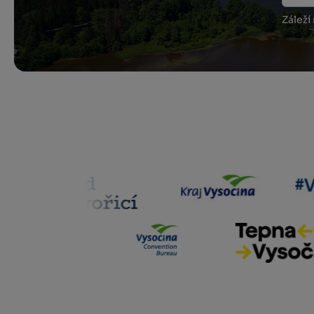
Záleží