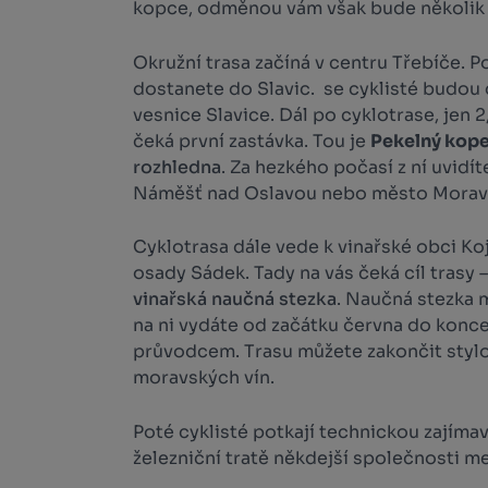
kopce, odměnou vám však bude několik 
Okružní trasa začíná v centru Třebíče. P
dostanete do Slavic. se cyklisté budou 
vesnice Slavice. Dál po cyklotrase, jen 2
čeká první zastávka. Tou je
Pekelný kop
rozhledna
. Za hezkého počasí z ní uvidí
Náměšť nad Oslavou nebo město Morav
Cyklotrasa dále vede k vinařské obci Ko
osady Sádek. Tady na vás čeká cíl trasy 
vinařská naučná stezka
. Naučná stezka 
na ni vydáte od začátku června do konce zá
průvodcem. Trasu můžete zakončit stylo
moravských vín.
Poté cyklisté potkají technickou zajíma
železniční tratě někdejší společnosti me