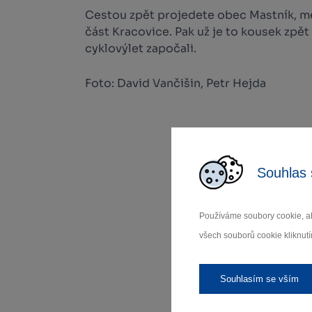
Cestou zpět projedete obec Mastník, mě
část Kracovice. Pak už je to kousek zpět
cyklovýlet započali.
Foto: David Vančišin, Petr Hejda
Souhlas 
Používáme soubory cookie, ab
všech souborů cookie kliknutí
Souhlasím se vším