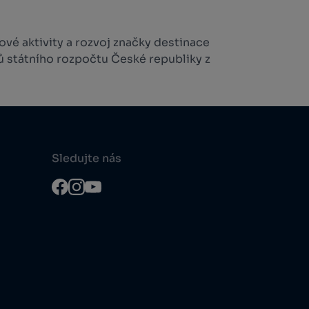
vé aktivity a rozvoj značky destinace
ů státního rozpočtu České republiky z
Sledujte nás