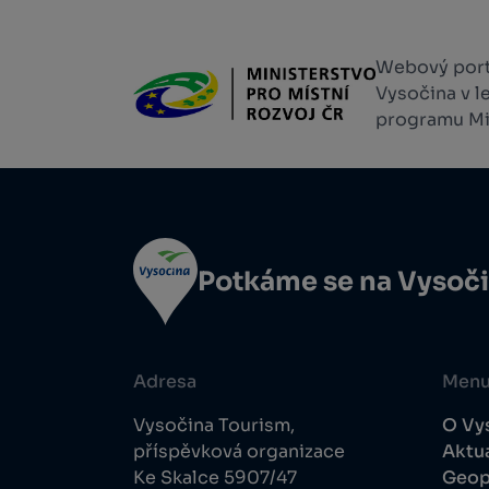
Webový portá
Vysočina v l
programu Min
Potkáme se na Vysoč
Adresa
Men
Vysočina Tourism,
O Vy
příspěvková organizace
Aktua
Ke Skalce 5907/47
Geop