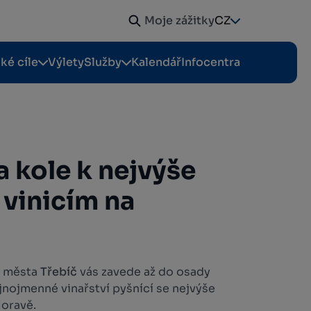
Moje zážitky
CZ
cké cíle
Výlety
Služby
Kalendář
Infocentra
a kole k nejvýše
vinicím na
d města
Třebíč
vás zavede až do osady
jnojmenné vinařství pyšnící se nejvýše
oravě.