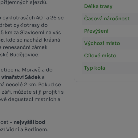
příjemných sjezdů.
Délka trasy
o cyklotrasách 401 a 26 se
Časová náročnost
držet cyklotrasy do
Převýšení
,5 km za Slavicemi na vás
ec
, kde se nachází krásná
Výchozí místo
te renesanční zámek
ské Budějovice.
Cílové místo
Typ kola
jetice na Moravě a do
–
vinařství Sádek
a
má necelé 2 km. Pokud se
ří, můžete si ji projít i s
vě degustací místních a
vost –
nejvyšší bod
zi Vídní a Berlínem.