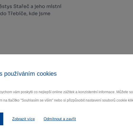
stys Stařeč a jeho místní
 do Třebíče, kde jsme
s používáním cookies
ychom vám poskytli co nejlepší online zážitek a konzistentní informace. Můžete 
m na tlačítko "Souhlasím se vším" nebo si přizpůsobit nastavení souborů cookie klik
Zobrazit více
Odmítnout a zavřít