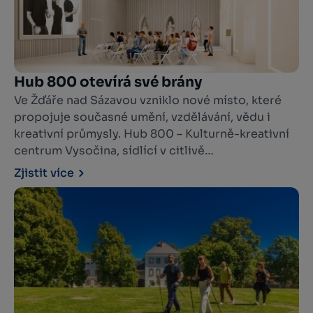
Hub 800 otevírá své brány
Ve Žďáře nad Sázavou vzniklo nové místo, které
propojuje současné umění, vzdělávání, vědu i
kreativní průmysly. Hub 800 – Kulturně-kreativní
centrum Vysočina, sídlící v citlivě
zrekonstruovaných prostorách bývalého
Zjistit více
konventu v areálu Zámek Žďár nad Sázavou, se
veřejnosti slavnostně představí 17. července
2026 při zahájení festivalu KoresponDance.