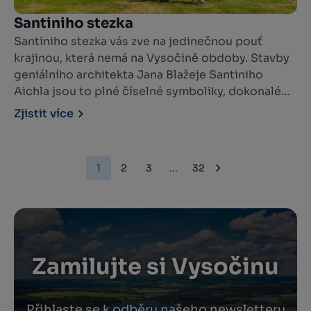
Santiniho stezka
Santiniho stezka vás zve na jedinečnou pouť
krajinou, která nemá na Vysočině obdoby. Stavby
geniálního architekta Jana Blažeje Santiniho
Aichla jsou to plné číselné symboliky, dokonalé
geometrie a neopakovatelné duchovní atmosféry,
Zjistit více
která vás okamžitě vtáhne.
1
2
3
...
32
Zamilujte si Vysočinu
Přihlaste se k odběru našeho newsletteru