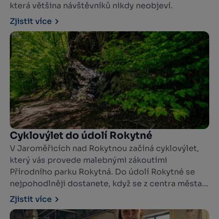
která většina návštěvníků nikdy neobjeví.
Zjistit více
Cyklovýlet do údolí Rokytné
V Jaroměřicích nad Rokytnou začíná cyklovýlet,
který vás provede malebnými zákoutími
Přírodního parku Rokytná. Do údolí Rokytné se
nejpohodlněji dostanete, když se z centra města
vydáte po žluté turistické trase.
Zjistit více