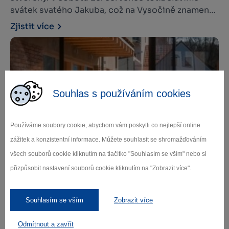
svátek svatého Jakuba, což na Vysočině znamená
jediné: víkend plný zábavy, hodování, tradic a
Zjistit více
setkávání. Máme pro vás tip na skvělý výlet, který
vás provede od netradičních pivních chutí až po
vesnickou tancovačku pod lipami.
Souhlas s používáním cookies
Používáme soubory cookie, abychom vám poskytli co nejlepší online
zážitek a konzistentní informace. Můžete souhlasit se shromažďováním
Den v destinaci Vysočina West? Prožitý
všech souborů cookie kliknutím na tlačítko "Souhlasím se vším" nebo si
všemi smysly!
přizpůsobit nastavení souborů cookie kliknutím na "Zobrazit více".
Nejde jen o místo na mapě, jde o den, který budeš
vnímat všemi smysly. Také miluješ šálek ranní kávy
s výhledem na krásnou přírodu Vysočiny? O pár
Souhlasím se vším
Zobrazit více
hodin později už objevuješ tajemná zákoutí,
vyhlídky, skvělou gastronomii a mnoho dalšího v
Odmítnout a zavřít
Zjistit více