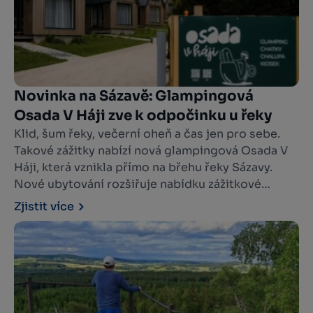
Novinka na Sázavě: Glampingová
Osada V Háji zve k odpočinku u řeky
Klid, šum řeky, večerní oheň a čas jen pro sebe.
Takové zážitky nabízí nová glampingová Osada V
Háji, která vznikla přímo na břehu řeky Sázavy.
Nové ubytování rozšiřuje nabídku zážitkové
turistiky v destinaci Vysočina West a osloví
Zjistit více
všechny, kdo hledají spojení komfortu s pobytem
v přírodě.