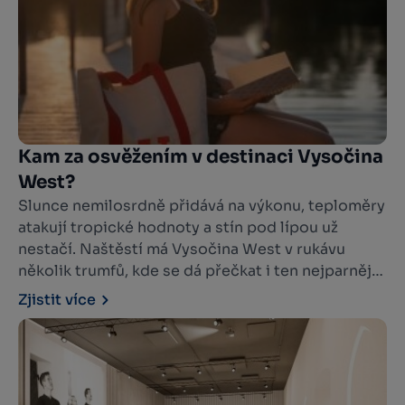
kapel, muzikantů a divadelníků.
Kam za osvěžením v destinaci Vysočina
West?
Slunce nemilosrdně přidává na výkonu, teploměry
atakují tropické hodnoty a stín pod lípou už
nestačí. Naštěstí má Vysočina West v rukávu
několik trumfů, kde se dá přečkat i ten nejparnější
den. Od romantických rybníků ukrytých v lesích
Zjistit více
přes vodní nádrže s plážemi až po koupaliště s
občerstvením a zázemím pro celodenní výlet.