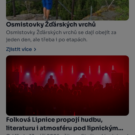
Osmistovky Žďárských vrchů
Osmistovky Žďárských vrchů se dají obejít za
jeden den, ale třeba i po etapách.
Zjistit více
Folková Lipnice propojí hudbu,
literaturu i atmosféru pod lipnickým