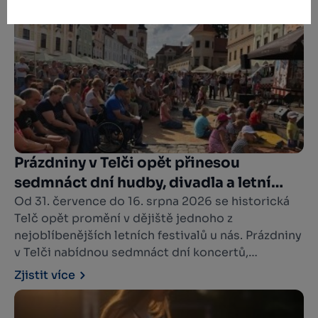
destinaci Vysočina West? Letní pohoda na
každém kroku, čas, který se zpomalí a ty slyšíš
pouze dětský smích a v ten okamžik si uvědomíš,
že přesně takhle mají vypadat letní prázdniny.
Prázdniny v Telči opět přinesou
sedmnáct dní hudby, divadla a letní
atmosféry
Od 31. července do 16. srpna 2026 se historická
Telč opět promění v dějiště jednoho z
nejoblíbenějších letních festivalů u nás. Prázdniny
v Telči nabídnou sedmnáct dní koncertů,
divadelních představení, pouličního umění i
Zjistit více
pohodové prázdninové atmosféry. Na pěti
festivalových scénách vystoupí více než stovka