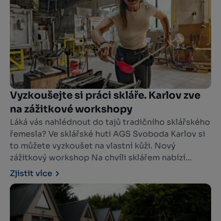
Vyzkoušejte si práci skláře. Karlov zve
na zážitkové workshopy
Láká vás nahlédnout do tajů tradičního sklářského
řemesla? Ve sklářské huti AGS Svoboda Karlov si
to můžete vyzkoušet na vlastní kůži. Nový
zážitkový workshop Na chvíli sklářem nabízí
jedinečnou možnost postavit se ke sklářské peci,
Zjistit více
vzít do ruky sklářskou píšťalu a pod vedením
zkušeného mistra vytvořit vlastní skleněný
výrobek.