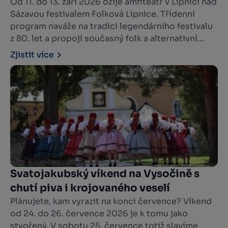
hradem
Od 11. do 13. září 2026 ožije amfiteátr v Lipnici nad
Sázavou festivalem Folková Lipnice. Třídenní
program naváže na tradici legendárního festivalu
z 80. let a propojí současný folk a alternativní
hudbu s literaturou, divadlem, krajinou i
Zjistit více
komunitním setkáváním.
Svatojakubský víkend na Vysočině s
chutí piva i krojovaného veselí
Plánujete, kam vyrazit na konci července? Víkend
od 24. do 26. července 2026 je k tomu jako
stvořený. V sobotu 25. července totiž slavíme