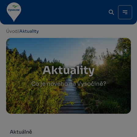
Úvod
/
Aktuality
Aktuality
Co je nového na Vysočině?
Aktuálně