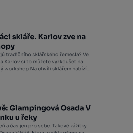
áci skláře. Karlov zve na
hopy
jů tradičního sklářského řemesla? Ve
a Karlov si to můžete vyzkoušet na
ový workshop Na chvíli sklářem nabízí
it se ke sklářské peci, vzít do ruky
vedením zkušeného mistra vytvořit
vě: Glampingová Osada V
inku u řeky
eň a čas jen pro sebe. Takové zážitky
sada V Háji, která vznikla přímo na