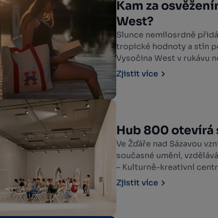
Kam za osvěžení
West?
Slunce nemilosrdně přidá
tropické hodnoty a stín p
Vysočina West v rukávu ně
nejparnější den. Od roman
Zjistit více
přes vodní nádrže s pláže
zázemím pro celodenní vý
Hub 800 otevírá 
Ve Žďáře nad Sázavou vzni
současné umění, vzděláván
– Kulturně-kreativní centr
zrekonstruovaných prosto
Zjistit více
Zámek Žďár nad Sázavou, s
července 2026 při zaháje