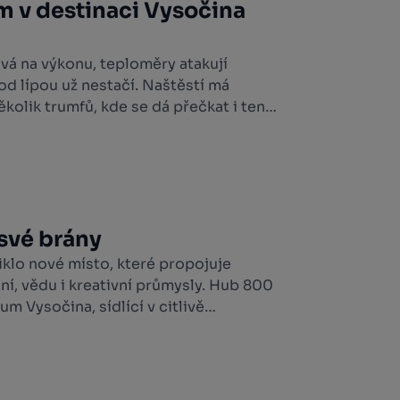
m v destinaci Vysočina
vá na výkonu, teploměry atakují
od lípou už nestačí. Naštěstí má
kolik trumfů, kde se dá přečkat i ten
tických rybníků ukrytých v lesích
mi až po koupaliště s občerstvením a
let.
své brány
klo nové místo, které propojuje
í, vědu i kreativní průmysly. Hub 800
um Vysočina, sídlící v citlivě
rách bývalého konventu v areálu
e veřejnosti slavnostně představí 17.
ní festivalu KoresponDance.