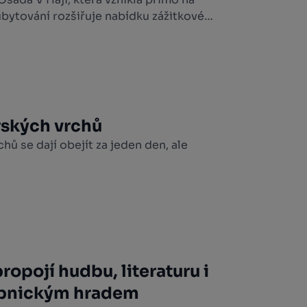
bytování rozšiřuje nabídku zážitkové
očina West a osloví všechny, kdo
s pobytem v přírodě.
ských vrchů
ů se dají obejít za jeden den, ale
ropojí hudbu, literaturu i
ipnickým hradem