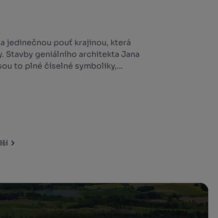
na jedinečnou pouť krajinou, která
 Stavby geniálního architekta Jana
sou to plné číselné symboliky,
opakovatelné duchovní atmosféry,
.
lší