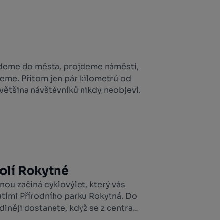
jedeme do města, projdeme náměstí,
eme. Přitom jen pár kilometrů od
 většina návštěvníků nikdy neobjeví.
olí Rokytné
ou začíná cyklovýlet, který vás
mi Přírodního parku Rokytná. Do
lněji dostanete, když se z centra
stické trase.