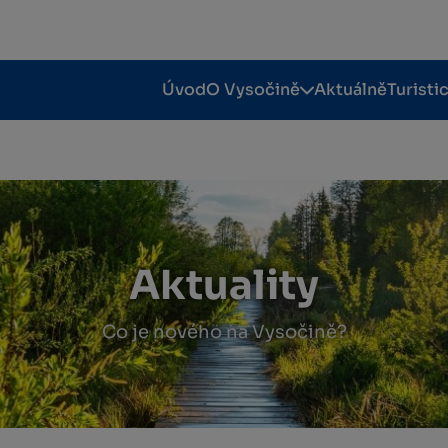
Úvod
O Vysočině
Aktuálně
Turisti
Aktuality
Co je nového na Vysočině?