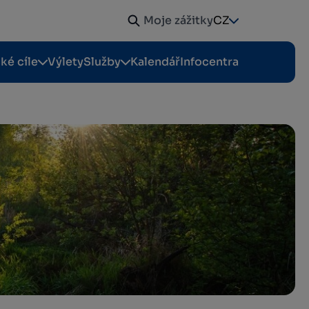
Moje zážitky
CZ
cké cíle
Výlety
Služby
Kalendář
Infocentra