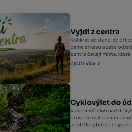
Vyjdi z centra
Kolikrát se stane, že při
dáme si kávu a zase odjed
centra čekají místa, která
Zjistit více
Cyklovýlet do úd
V Jaroměřicích nad Rokytn
provede malebnými zákoutí
údolí Rokytné se nejpohod
města vydáte po žluté turi