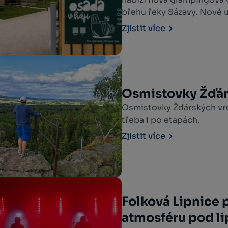
břehu řeky Sázavy. Nové u
turistiky v destinaci Vys
Zjistit více
hledají spojení komfortu 
Osmistovky Žďár
Osmistovky Žďárských vrch
třeba i po etapách.
Zjistit více
Folková Lipnice p
atmosféru pod l