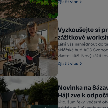
Zjistit více
Vyzkoušejte si pr
zážitkové works
Láká vás nahlédnout do ta
sklářské huti AGS Svobod
vlastní kůži. Nový zážitk
jedinečnou možnost postav
Zjistit více
sklářskou píšťalu a pod 
vlastní skleněný výrobek.
Novinka na Sáza
Háji zve k odpoč
Klid, šum řeky, večerní oh
nabízí nová glampingová O