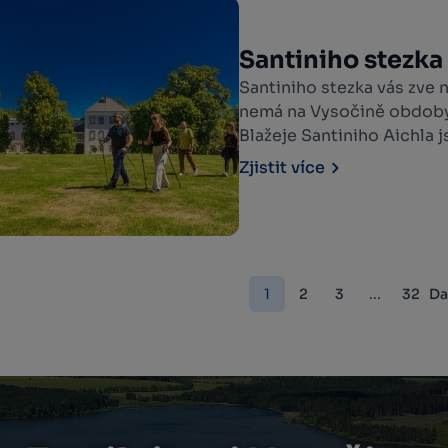
Santiniho stezka
Santiniho stezka vás zve 
nemá na Vysočině obdoby.
Blažeje Santiniho Aichla j
dokonalé geometrie a ne
Zjistit více
která vás okamžitě vtáhne
1
2
3
...
32
Da